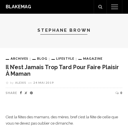
BLAKEMAG
STEPHANE BROWN
ARCHIVES
BLOG
LIFESTYLE
MAGAZINE
Il N’est Jamais Trop Tard Pour Faire Plaisir
À Maman
by
ALEXIS
on
24 MAI 2019
SHARE
0
C’est la fêtes des mamans, des mères, bref c’est la fête de celle que
vous ne devez pas oublier ce dimanche.