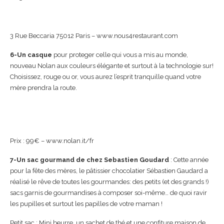
3 Rue Beccaria 75012 Paris – www.nous4restaurant.com
6-Un casque
pour proteger celle qui vous a mis au monde,
nouveau Nolan aux couleurs élégante et surtout à la technologie sur!
Choisissez, rouge ou or, vous aurez l’esprit tranquille quand votre
mère prendra la route.
Prix : 99€ – www.nolan.it/fr
7-Un sac gourmand de chez Sebastien Goudard
: Cette année
pour la fête des mères, le pâtissier chocolatier Sébastien Gaudard a
réalisé le rêve de toutes les gourmandes: des petits (et des grands !)
sacs garnis de gourmandises à composer soi-même… de quoi ravir
les pupilles et surtout les papilles de votre maman !
Petit sac : Mini beurre, un sachet de thé et une confiture maison de