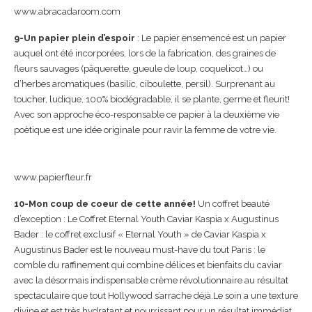
www.abracadaroom.com
9-Un papier plein d’espoir
: Le papier ensemencé est un papier
auquel ont été incorporées, lors de la fabrication, des graines de
fleurs sauvages (pâquerette, gueule de loup, coquelicot…) ou
d’herbes aromatiques (basilic, ciboulette, persil). Surprenant au
toucher, ludique, 100% biodégradable, il se plante, germe et fleurit!
Avec son approche éco-responsable ce papier à la deuxième vie
poètique est une idée originale pour ravir la femme de votre vie.
www.papierfleur.fr
10-Mon coup de coeur de cette année!
Un coffret beauté
d’exception : Le Coffret Eternal Youth Caviar Kaspia x Augustinus
Bader : le coffret exclusif « Eternal Youth » de Caviar Kaspia x
Augustinus Bader est le nouveau must-have du tout Paris : le
comble du raffinement qui combine délices et bienfaits du caviar
avec la désormais indispensable crème révolutionnaire au résultat
spectaculaire que tout Hollywood s’arrache déjà.Le soin a une texture
divine et est très hydratant et nourrissant pour un résultat immédiat,