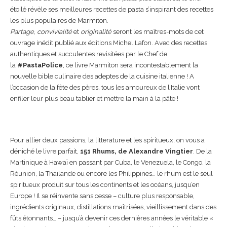
étoilé révèle ses meilleures recettes de pasta s’inspirant
des
recettes
les plus populaires de Marmiton.
Partage
,
convivialité
et
originalité
seront les maîtres-mots de cet
ouvrage inédit publié aux éditions Michel Lafon. Avec
des
recettes
authentiques et succulentes revisitées par le Chef de
la
#PastaPolice
, ce livre Marmiton sera incontestablement la
nouvelle bible culinaire
des
adeptes de la cuisine italienne ! A
l’occasion de la fête des pères, tous les amoureux de l’Italie vont
enfiler leur plus beau tablier et mettre la main à la pâte !
Pour allier deux passions, la litterature et les spiritueux, on vous a
déniché le livre parfait,
151 Rhums, de Alexandre Vingtier
. De la
Martinique à Hawaï en passant par Cuba, le Venezuela, le Congo, la
Réunion, la Thaïlande ou encore les Philippines… le rhum est le seul
spiritueux produit sur tous les continents et les océans, jusqu’en
Europe ! Il se réinvente sans cesse – culture plus responsable,
ingrédients originaux, distillations maîtrisées, vieillissement dans des
fûts étonnants… – jusqu’à devenir ces dernières années le véritable «