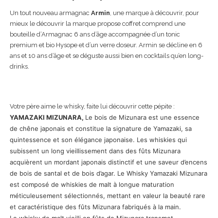
Un tout nouveau armagnac
Armin
, une marque à découvrir, pour
mieux le découvrir la marque propose coffret comprend une
bouteille d’Armagnac 6 ans d’âge accompagnée d’un tonic
premium et bio Hysope et d’un verre doseur. Armin se décline en 6
ans et 10 ans d’âge et se déguste aussi bien en cocktails qu’en long-
drinks.
Votre père aime le whisky, faite lui découvrir cette pépite :
YAMAZAKI
MIZUNARA,
Le bois de Mizunara est une essence
de chêne japonais et constitue la signature de Yamazaki, sa
quintessence et son élégance japonaise. Les whiskies qui
subissent un long vieillissement dans des fûts Mizunara
acquièrent un mordant japonais distinctif et une saveur d’encens
de bois de santal et de bois d’agar. Le Whisky Yamazaki Mizunara
est composé de whiskies de malt à longue maturation
méticuleusement sélectionnés, mettant en valeur la beauté rare
et caractéristique des fûts Mizunara fabriqués à la main.
Le whisky de malt vieilli en fûts de Mizunara transmet