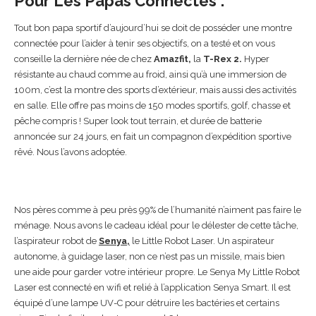
Pour Les Papas Connectés :
Tout bon papa sportif d’aujourd’hui se doit de posséder une montre
connectée pour l’aider à tenir ses objectifs, on a testé et on vous
conseille la dernière née de chez
Amazfit,
la
T-Rex 2.
Hyper
résistante au chaud comme au froid, ainsi qu’à une immersion de
100m, c’est la montre des sports d’extérieur, mais aussi des activités
en salle. Elle offre pas moins de 150 modes sportifs, golf, chasse et
pêche compris ! Super look tout terrain, et durée de batterie
annoncée sur 24 jours, en fait un compagnon d’expédition sportive
rêvé. Nous l’avons adoptée.
Nos pères comme à peu près 99% de l’humanité n’aiment pas faire le
ménage. Nous avons le cadeau idéal pour le délester de cette tâche,
l’aspirateur robot de
Senya
,
le Little Robot Laser. Un aspirateur
autonome, à guidage laser, non ce n’est pas un missile, mais bien
une aide pour garder votre intérieur propre. Le Senya My Little Robot
Laser est connecté en wifi et relié à l’application Senya Smart. Il est
équipé d’une lampe UV-C pour détruire les bactéries et certains