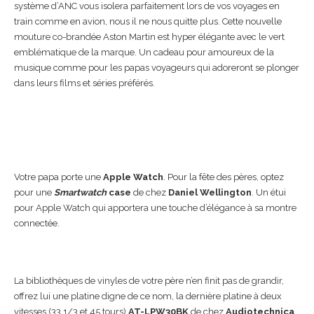
système d’ANC vous isolera parfaitement lors de vos voyages en
train comme en avion, nous il ne nous quitte plus. Cette nouvelle
mouture co-brandée Aston Martin est hyper élégante avec le vert
emblématique de la marque. Un cadeau pour amoureux de la
musique comme pour les papas voyageurs qui adoreront se plonger
dans leurs films et séries préférés.
Votre papa porte une
Apple Watch
. Pour la fête des pères, optez
pour une
Smartwatch
case
de chez
Daniel Wellington
. Un étui
pour Apple Watch qui apportera une touche d’élégance à sa montre
connectée.
La bibliothèques de vinyles de votre père n’en finit pas de grandir,
offrez lui une platine digne de ce nom, la dernière platine à deux
vitesses (33 1/3 et 45 tours)
AT-LPW30BK
de chez
Audiotechnica
,