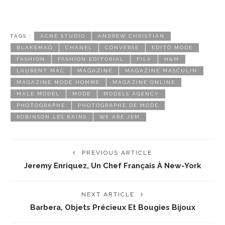
TAGS :
ACNE STUDIO
ANDREW CHRISTIAN
BLAKEMAG
CHANEL
CONVERSE
EDITO MODE
FASHION
FASHION EDITORIAL
FILA
H&M
LAURENT MAC
MAGAZINE
MAGAZINE MASCULIN
MAGAZINE MODE HOMME
MAGAZINE ONLINE
MALE MODEL
MODE
MODELS AGENCY
PHOTOGRAPHE
PHOTOGRAPHE DE MODE
ROBINSON LES BAINS
WE ARE JEM
PREVIOUS ARTICLE
Jeremy Enriquez, Un Chef Français À New-York
NEXT ARTICLE
Barbera, Objets Précieux Et Bougies Bijoux