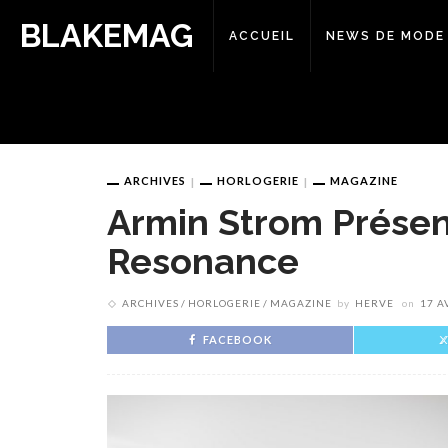
BLAKEMAG
ACCUEIL
NEWS DE MODE
ARCHIVES
HORLOGERIE
MAGAZINE
Armin Strom Prése
Resonance
ARCHIVES
HORLOGERIE
MAGAZINE
by
HERVE
on
17 A
FACEBOOK