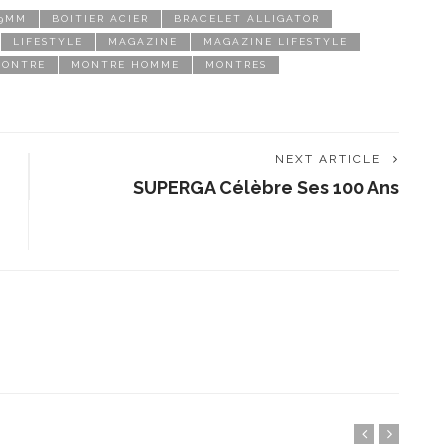
39MM
BOITIER ACIER
BRACELET ALLIGATOR
LIFESTYLE
MAGAZINE
MAGAZINE LIFESTYLE
MONTRE
MONTRE HOMME
MONTRES
NEXT ARTICLE
SUPERGA Célèbre Ses 100 Ans