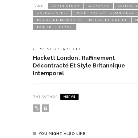
TAGS :
ARMIN STROM
BLAKEMAG
BOITIER 
CALIBRE ARF22
DUAL TIME GMT RESONANCE
MAGAZINE MASCULIN
MAGAZINE ONLINE
MONTRES HOMME
PREVIOUS ARTICLE
Hackett London : Raffinement
Décontracté Et Style Britannique
Intemporel
THE AUTHOR
HERVE
YOU MIGHT ALSO LIKE