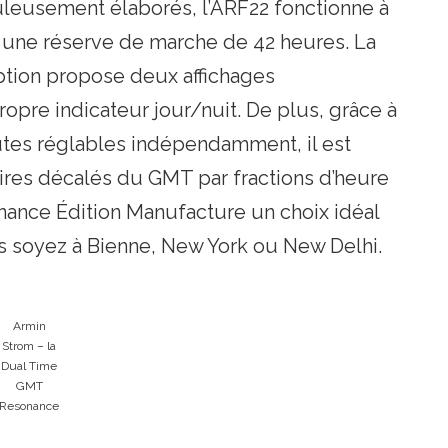
eusement élaborés, l’ARF22 fonctionne à
e une réserve de marche de 42 heures. La
ption propose deux affichages
pre indicateur jour/nuit. De plus, grâce à
utes réglables indépendamment, il est
aires décalés du GMT par fractions d’heure
ance Édition Manufacture un choix idéal
s soyez à Bienne, New York ou New Delhi.
Armin
Strom – la
Dual Time
GMT
Resonance