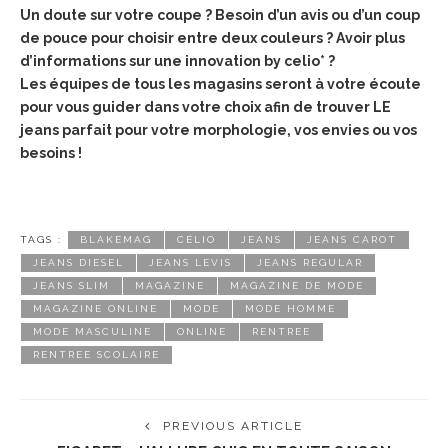
Un doute sur votre coupe ? Besoin d’un avis ou d’un coup
de pouce pour choisir entre deux couleurs ? Avoir plus
d’informations sur une innovation by celio* ?
Les équipes de tous les magasins seront à votre écoute
pour vous guider dans votre choix afin de trouver LE
jeans parfait pour votre morphologie, vos envies ou vos
besoins !
TAGS :
BLAKEMAG
CÉLIO
JEANS
JEANS CAROT
JEANS DIESEL
JEANS LEVIS
JEANS REGULAR
JEANS SLIM
MAGAZINE
MAGAZINE DE MODE
MAGAZINE ONLINE
MODE
MODE HOMME
MODE MASCULINE
ONLINE
RENTREE
RENTREE SCOLAIRE
PREVIOUS ARTICLE