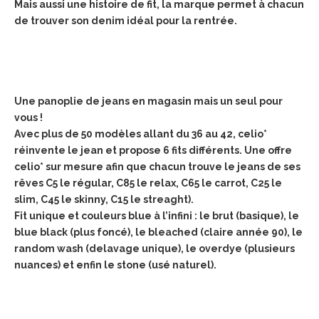
Mais aussi une histoire de fit, la marque permet à chacun
de trouver son denim idéal pour la rentrée.
Une panoplie de jeans en magasin mais un seul pour
vous !
Avec plus de 50 modèles allant du 36 au 42, celio*
réinvente le jean et propose 6 fits différents. Une offre
celio* sur mesure afin que chacun trouve le jeans de ses
rêves C5 le régular, C85 le relax, C65 le carrot, C25 le
slim, C45 le skinny, C15 le streaght).
Fit unique et couleurs blue à l’infini : le brut (basique), le
blue black (plus foncé), le bleached (claire année 90), le
random wash (delavage unique), le overdye (plusieurs
nuances) et enfin le stone (usé naturel).