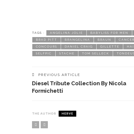
TAGS :
ANGELINA JOLIE
BABYLISS FOR MEN
BRAD PITT
BRANGELINA
BRAUN
CANCER
CONCOURS
DANIEL CRAIG
GILLETTE
HA
SELFPIC
STACHE
TOM SELLECK
TONDEU
PREVIOUS ARTICLE
Diesel Tribute Collection By Nicola
Formichetti
THE AUTHOR
HERVE