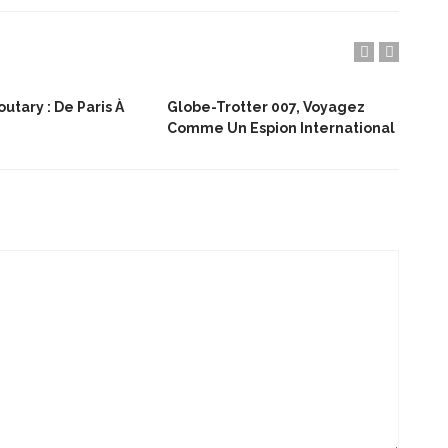
utary : De Paris À
Globe-Trotter 007, Voyagez
Fêt
Comme Un Espion International