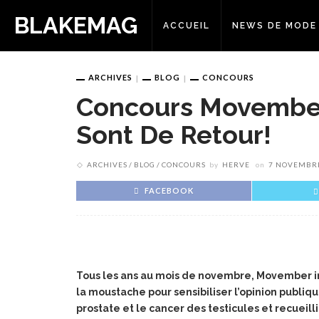
BLAKEMAG
ACCUEIL
NEWS DE MODE
ARCHIVES
BLOG
CONCOURS
Concours Movember 
Sont De Retour!
ARCHIVES
BLOG
CONCOURS
by
HERVE
on
7 NOVEMBR
FACEBOOK
Tous les ans au mois de novembre, Movember in
la moustache pour sensibiliser l’opinion publi
prostate et le cancer des testicules et recueil