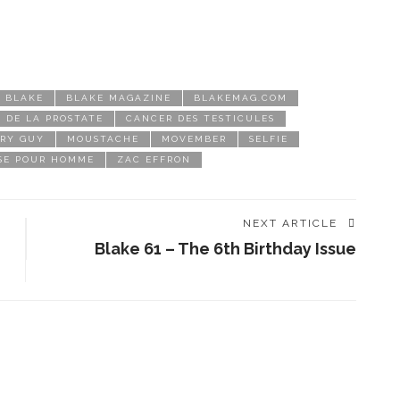
BLAKE
BLAKE MAGAZINE
BLAKEMAG.COM
 DE LA PROSTATE
CANCER DES TESTICULES
IRY GUY
MOUSTACHE
MOVEMBER
SELFIE
SE POUR HOMME
ZAC EFFRON
NEXT ARTICLE
Blake 61 – The 6th Birthday Issue