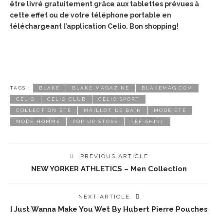
être livré gratuitement grâce aux tablettes prévues à
cette effet ou de votre téléphone portable en
téléchargeant l’application Celio. Bon shopping!
TAGS :
BLAKE
BLAKE MAGAZINE
BLAKEMAG.COM
CÉLIO
CELIO CLUB
CELIO SPORT
COLLECTION ÉTÉ
MAILLOT DE BAIN
MODE ÉTÉ
MODE HOMME
POP UP STORE
TEE-SHIRT
PREVIOUS ARTICLE
NEW YORKER ATHLETICS – Men Collection
NEXT ARTICLE
I Just Wanna Make You Wet By Hubert Pierre Pouches