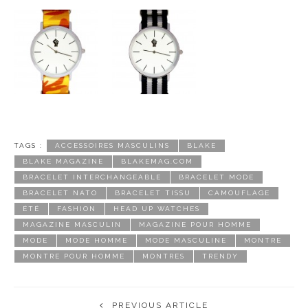
TAGS :
ACCESSOIRES MASCULINS
BLAKE
BLAKE MAGAZINE
BLAKEMAG.COM
BRACELET INTERCHANGEABLE
BRACELET MODE
BRACELET NATO
BRACELET TISSU
CAMOUFLAGE
ÉTÉ
FASHION
HEAD UP WATCHES
MAGAZINE MASCULIN
MAGAZINE POUR HOMME
MODE
MODE HOMME
MODE MASCULINE
MONTRE
MONTRE POUR HOMME
MONTRES
TRENDY
PREVIOUS ARTICLE