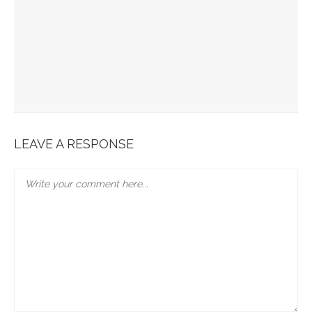
La Maison Boutary : De Paris À Tokyo
JABRA EVOLVE 85 : L’ECOUTE PARFAITE
Bonobo : Des Jeans Engagés
Pour Une Belle Tablée De Noël
LEAVE A RESPONSE