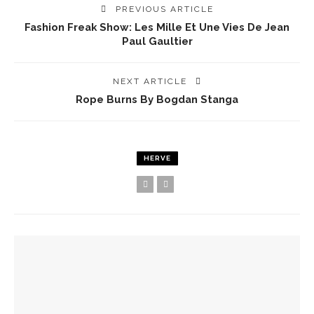
PREVIOUS ARTICLE
Fashion Freak Show: Les Mille Et Une Vies De Jean
Paul Gaultier
NEXT ARTICLE
Rope Burns By Bogdan Stanga
HERVE
YOU MIGHT ALSO LIKE
Spots Foodies : Un Été À Paris