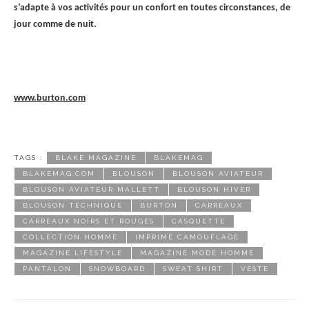
s’adapte à vos activités pour un confort en toutes circonstances, de
jour comme de nuit.
www.burton.com
TAGS :
BLAKE MAGAZINE
BLAKEMAG
BLAKEMAG.COM
BLOUSON
BLOUSON AVIATEUR
BLOUSON AVIATEUR MALLETT
BLOUSON HIVER
BLOUSON TECHNIQUE
BURTON
CARREAUX
CARREAUX NOIRS ET ROUGES
CASQUETTE
COLLECTION HOMME
IMPRIMÉ CAMOUFLAGE
MAGAZINE LIFESTYLE
MAGAZINE MODE HOMME
PANTALON
SNOWBOARD
SWEAT SHIRT
VESTE