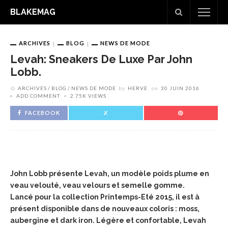
BLAKEMAG
ARCHIVES
BLOG
NEWS DE MODE
Levah: Sneakers De Luxe Par John
Lobb.
ARCHIVES
BLOG
NEWS DE MODE
by
HERVE
on
30 JUIN 2016
ADD COMMENT
2.75K VIEWS
FACEBOOK
John Lobb présente Levah, un modèle poids plume en
veau velouté, veau velours et semelle gomme.
Lancé pour la collection Printemps-Eté 2015, il est à
présent disponible dans de nouveaux coloris : moss,
aubergine et dark iron.
Légère et confortable, Levah