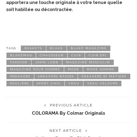
apportera une touche originale à votre tenue quelle
soit habillée ou décontractée.
TAGS :
BASKETS
BLAKE
BLAKE MAGAZINE
BLAKEMAG
CHAUSSEUR
CUIR
CUIR EPI
FASHION
JOHN LOBB
MAGAZINE MASCULIN
MAGAZINE POUR HOMME
MODE
MODE HOMME
SNEAKERS
SNEAKERS BASSES
SNEAKERS BI MATIERE
SOULIERS
SPORT CHIC
VEAU
VEAU VELOURS
PREVIOUS ARTICLE
COLORAMA By Colmar Originals
NEXT ARTICLE