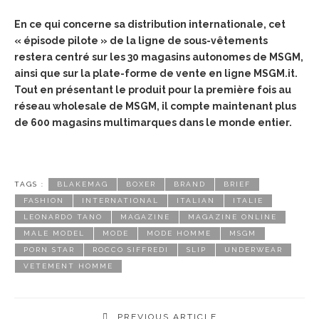
En ce qui concerne sa distribution internationale, cet
« épisode pilote » de la ligne de sous-vêtements
restera centré sur les 30 magasins autonomes de MSGM,
ainsi que sur la plate-forme de vente en ligne MSGM.it.
Tout en présentant le produit pour la première fois au
réseau wholesale de MSGM, il compte maintenant plus
de 600 magasins multimarques dans le monde entier.
TAGS :
BLAKEMAG
BOXER
BRAND
BRIEF
FASHION
INTERNATIONAL
ITALIAN
ITALIE
LEONARDO TANO
MAGAZINE
MAGAZINE ONLINE
MALE MODEL
MODE
MODE HOMME
MSGM
PORN STAR
ROCCO SIFFREDI
SLIP
UNDERWEAR
VETEMENT HOMME
PREVIOUS ARTICLE