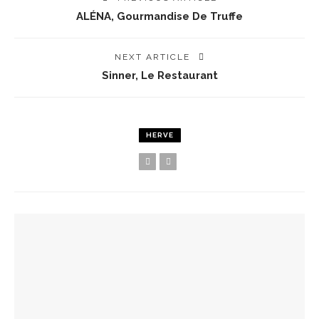
ALÉNA, Gourmandise De Truffe
NEXT ARTICLE
Sinner, Le Restaurant
HERVE
YOU MIGHT ALSO LIKE
Spots Foodies : Un Été À Paris
La Maison Boutary : De Paris À Tokyo