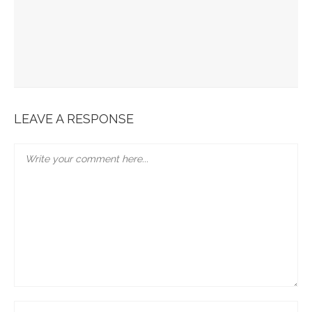
JABRA EVOLVE 85 : L’ECOUTE PARFAITE
Bonobo : Des Jeans Engagés
Pour Une Belle Tablée De Noël
LEAVE A RESPONSE