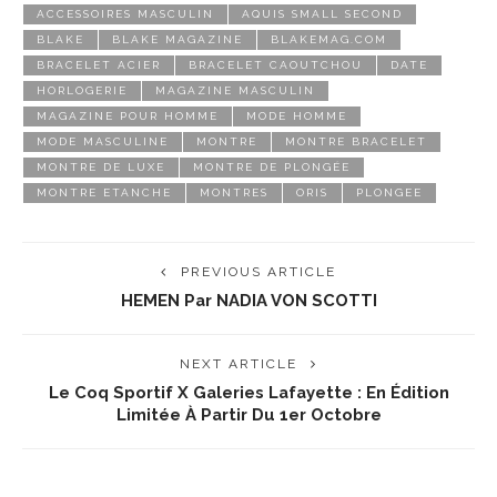
ACCESSOIRES MASCULIN
AQUIS SMALL SECOND
BLAKE
BLAKE MAGAZINE
BLAKEMAG.COM
BRACELET ACIER
BRACELET CAOUTCHOU
DATE
HORLOGERIE
MAGAZINE MASCULIN
MAGAZINE POUR HOMME
MODE HOMME
MODE MASCULINE
MONTRE
MONTRE BRACELET
MONTRE DE LUXE
MONTRE DE PLONGÉE
MONTRE ETANCHE
MONTRES
ORIS
PLONGEE
PREVIOUS ARTICLE
HEMEN Par NADIA VON SCOTTI
NEXT ARTICLE
Le Coq Sportif X Galeries Lafayette : En Édition
Limitée À Partir Du 1er Octobre