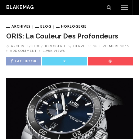
BLAKEMAG
ARCHIVES
BLOG
HORLOGERIE
ORIS: La Couleur Des Profondeurs
ARCHIVES
BLOG
HORLOGERIE
by
HERVE
on
28 SEPTEMBRE 2015
ADD COMMENT
1.98K VIEWS
FACEBOOK