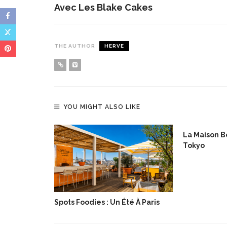
Avec Les Blake Cakes
THE AUTHOR
HERVE
YOU MIGHT ALSO LIKE
lée De Noël
La Maison Bo
Tokyo
Spots Foodies : Un Été À Paris