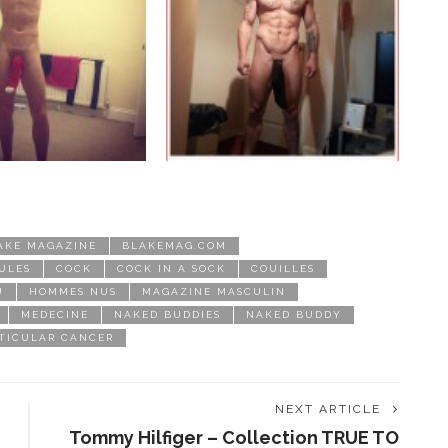
AKE MAGAZINE
BLAKEMAG.COM
ULES
COCK
COCK IN A SOCK
COUILLES
U
HOMMES NUS
MAGAZINE MASCULIN
MEDECINE
NAKED BUDDIES
NAKED BUDDY
TICULAR CANCER
NEXT ARTICLE
Tommy Hilfiger – Collection TRUE TO