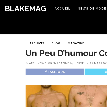
BLAKEMAG
ACCUEIL
NEWS DE MODE
ARCHIVES
BLOG
MAGAZINE
Un Peu D’humour Co
ARCHIVES
BLOG
MAGAZINE
by
HERVE
on
24 MARS 20
FACEBOOK