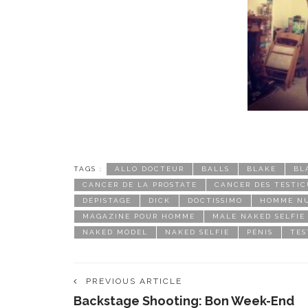
TAGS :
ALLO DOCTEUR
BALLS
BLAKE
BL
CANCER DE LA PROSTATE
CANCER DES TESTIC
DÉPISTAGE
DICK
DOCTISSIMO
HOMME N
MAGAZINE POUR HOMME
MALE NAKED SELFIE
NAKED MODEL
NAKED SELFIE
PÉNIS
TES
PREVIOUS ARTICLE
Backstage Shooting: Bon Week-End