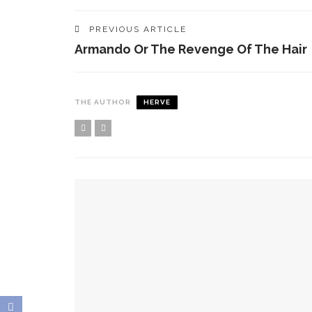
PREVIOUS ARTICLE
Armando Or The Revenge Of The Hair
THE AUTHOR
HERVE
YOU MIGHT ALSO LIKE
Spots Foodies : Un Été À Paris
La Maison Boutary : De Paris À Tokyo