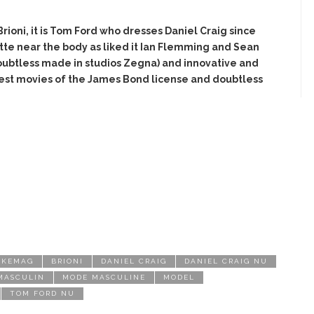
Brioni, it is Tom Ford who dresses Daniel Craig since
uette near the body as liked it Ian Flemming and Sean
doubtless made in studios Zegna) and innovative and
best movies of the James Bond license and doubtless
AKEMAG
BRIONI
DANIEL CRAIG
DANIEL CRAIG NU
MASCULIN
MODE MASCULINE
MODEL
TOM FORD NU