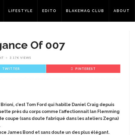
LIFESTYLE
EDITO
BLAKEMAG CLUB
ABOUT
gance Of 007
NT
3.17K VIEWS
TWITTER
PINTEREST
 Brioni, c’est Tom Ford qui habille Daniel Craig depuis
ouette près du corps comme l’affectionnait Ian Flemming
de coupe (sans doute fabriqué dans les ateliers Zegna)
.
ence James Bond et sans doute un des plus élégant.