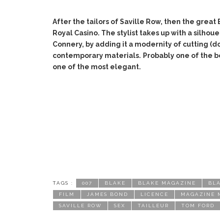
After the tailors of Saville Row, then the great 
Royal Casino. The stylist takes up with a silho
Connery, by adding it a modernity of cutting (
contemporary materials.
Probably one of the 
one of the most elegant.
TAGS :
007
BLAKE
BLAKE MAGAZINE
BL
FILM
JAMES BOND
LICENCE
MAGAZINE 
SAVILLE ROW
SEX
TAILLEUR
TOM FORD