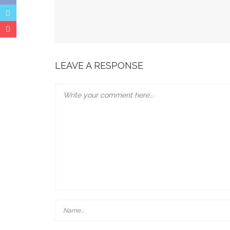
JABRA EVOLVE 85 : L’ECOUTE PARFAITE
Bonobo : Des Jeans Engagés
Pour Une Belle Tablée De Noël
LEAVE A RESPONSE