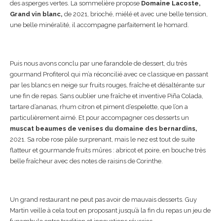
des asperges vertes. La sommelière propose
Domaine Lacoste,
Grand vin blanc,
de 2021, brioché, miélé et avec une belle tension,
une belle minéralité, il accompagne parfaitement le homard.
Puis nous avons conclu par une farandole de dessert, du très
gourmand Profiterol qui m’a réconcilié avec ce classique en passant
par les blancs en neige sur fruits rouges, fraîche et désaltérante sur
une fin de repas. Sans oublier une fraîche et inventive Piña Colada,
tartare d’ananas, rhum citron et piment d’espelette, que l’on a
particulièrement aimé. Et pour accompagner ces desserts un
muscat beaumes de venises du domaine des bernardins,
2021. Sa robe rose pâle surprenant, mais le nez est tout de suite
flatteur et gourmande fruits mûres : abricot et poire, en bouche très
belle fraîcheur avec des notes de raisins de Corinthe.
Un grand restaurant ne peut pas avoir de mauvais desserts. Guy
Martin veille à cela tout en proposant jusqu’à la fin du repas un jeu de