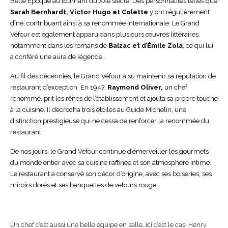
Belle Époque au tournant du XXe siècle. Des personnalités telles que
Sarah Bernhardt, Victor Hugo et Colette
y ont régulièrement
dîné, contribuant ainsi à sa renommée internationale. Le Grand
Véfour est également apparu dans plusieurs œuvres littéraires,
notamment dans les romans de
Balzac et d’Émile Zola
, ce qui lui
a conféré une aura de légende.
Au fil des décennies, le Grand Véfour a su maintenir sa réputation de
restaurant d’exception. En 1947,
Raymond Oliver,
un chef
renommé, prit les rênes de l’établissement et ajouta sa propre touche
à la cuisine. Il décrocha trois étoiles au Guide Michelin, une
distinction prestigieuse qui ne cessa de renforcer la renommée du
restaurant.
De nos jours, le Grand Véfour continue d’émerveiller les gourmets
du monde entier avec sa cuisine raffinée et son atmosphère intime.
Le restaurant a conservé son décor d’origine, avec ses boiseries, ses
miroirs dorés et ses banquettes de velours rouge.
Un chef c’est aussi une belle équipe en salle, ici c’est le cas, Henry