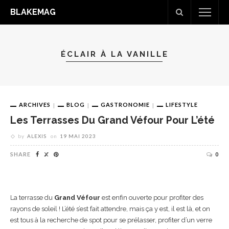
BLAKEMAG
ÉCLAIR À LA VANILLE
ARCHIVES
BLOG
GASTRONOMIE
LIFESTYLE
Les Terrasses Du Grand Véfour Pour L’été
by
ALEXIS
on
19 MAI 2023
SHARE
0
La terrasse du
Grand Véfour
est enfin ouverte pour profiter des
rayons de soleil ! L’été s’est fait attendre, mais ça y est, il est là, et on
est tous à la recherche de spot pour se prélasser, profiter d’un verre