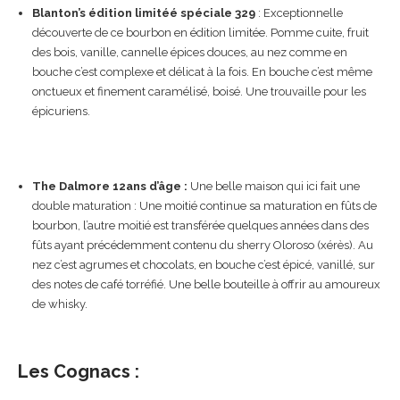
Blanton’s édition limitéé spéciale 329
: Exceptionnelle
découverte de ce bourbon en édition limitée. Pomme cuite, fruit
des bois, vanille, cannelle épices douces, au nez comme en
bouche c’est complexe et délicat à la fois. En bouche c’est même
onctueux et finement caramélisé, boisé. Une trouvaille pour les
épicuriens.
The Dalmore 12ans d’âge :
Une belle maison qui ici fait une
double maturation : Une moitié continue sa maturation en fûts de
bourbon, l’autre moitié est transférée quelques années dans des
fûts ayant précédemment contenu du sherry Oloroso (xérès). Au
nez c’est agrumes et chocolats, en bouche c’est épicé, vanillé, sur
des notes de café torréfié. Une belle bouteille à offrir au amoureux
de whisky.
Les Cognacs :