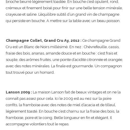
brioche beurré légérement toastée. En bouche c’est opulent, rond,
crémeux et finement boisé pour finir sur une belle tension minérale,
crayeuse et saline. L’équilibre subtil d’un grand vin de champagne
qui persiste en bouche. A mettre sur la table avec un beau poisson.
Champagne Collet, Grand Cru Ay, 2012 :
Ce champagne Grand
Cru est un Blanc de Noirs millésimé. En nez : Chèvrefeuille, cassis,
fraise des bois, ananas, amande douce et en bouche : c’est frais et
souple, des arômes fruités, une pointe d’acidité citronnée et orangée,
avec des notes minérales. La finale est gourmande. Un compagnon
tout trouvé pour un homard.
Lanson 2009 :
La maison Lanson fait de beaux vintages et on ne la
connaît pas assez pour cela. Ici le 2009 est au nez sur la poire
confits, la framboise avec des notes de miel d’acacia et de tilleul,
légèrement toasté. En bouche c’est charnu sur la fraise des bois, la
framboise, poire et le coing. Belle longueur en fin et élégant. Il
accompagne volontiers tout le repas.