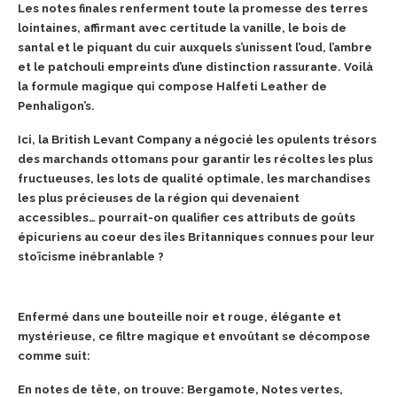
Les notes finales renferment toute la promesse des terres
lointaines, affirmant avec certitude la vanille, le bois de
santal et le piquant du cuir auxquels s’unissent l’oud, l’ambre
et le patchouli empreints d’une distinction rassurante. Voilà
la formule magique qui compose Halfeti Leather de
Penhaligon’s.
Ici, la British Levant Company a négocié les opulents trésors
des marchands ottomans pour garantir les récoltes les plus
fructueuses, les lots de qualité optimale, les marchandises
les plus précieuses de la région qui devenaient
accessibles… pourrait-on qualifier ces attributs de goûts
épicuriens au coeur
des îles Britanniques connues pour leur
stoïcisme inébranlable ?
Enfermé dans une bouteille noir et rouge, élégante et
mystérieuse, ce filtre magique et envoûtant se décompose
comme suit:
En notes de tête, on trouve: Bergamote, Notes vertes,