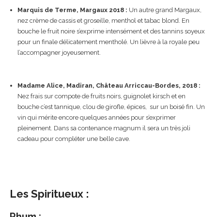
Marquis de Terme, Margaux 2018 :
Un autre grand Margaux,
nez crème de cassis et groseille, menthol et tabac blond. En
bouche le fruit noire s’exprime intensément et des tannins soyeux
pour un finale délicatement mentholé. Un lièvre à la royale peu
l’accompagner joyeusement.
Madame Alice, Madiran, Château Arriccau-Bordes, 2018 :
Nez frais sur compote de fruits noirs, guignolet kirsch et en
bouche c’est tannique, clou de girofle, épices, sur un boisé fin. Un
vin qui mérite encore quelques années pour s’exprimer
pleinement. Dans sa contenance magnum il sera un très joli
cadeau pour compléter une belle cave.
Les Spiritueux :
Rhum :