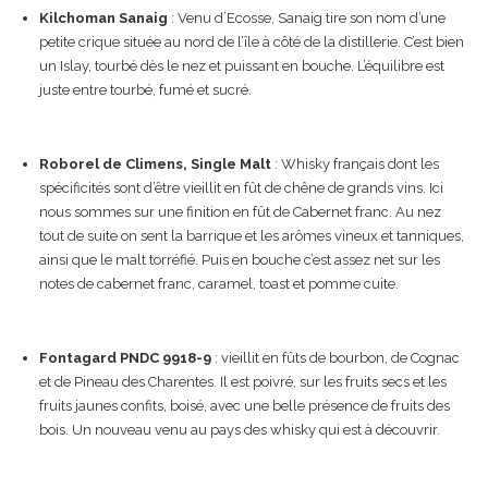
Kilchoman Sanaig
: Venu d’Ecosse, Sanaig tire son nom d’une
petite crique située au nord de l’île à côté de la distillerie. C’est bien
un Islay, tourbé dès le nez et puissant en bouche. L’équilibre est
juste entre tourbé, fumé et sucré.
Roborel de Climens, Single Malt
: Whisky français dont les
spécificités sont d’être vieillit en fût de chêne de grands vins. Ici
nous sommes sur une finition en fût de Cabernet franc. Au nez
tout de suite on sent la barrique et les arômes vineux et tanniques,
ainsi que le malt torréfié. Puis en bouche c’est assez net sur les
notes de cabernet franc, caramel, toast et pomme cuite.
Fontagard PNDC 9918-9
: vieillit en fûts de bourbon, de Cognac
et de Pineau des Charentes. Il est poivré, sur les fruits secs et les
fruits jaunes confits, boisé, avec une belle présence de fruits des
bois. Un nouveau venu au pays des whisky qui est à découvrir.