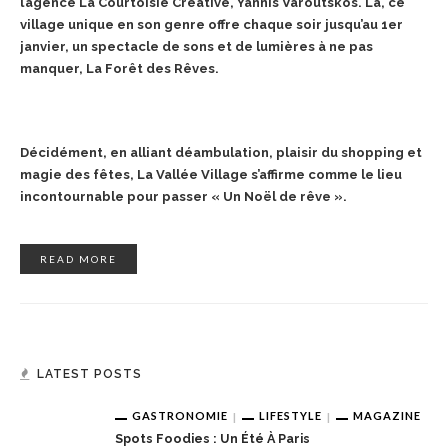
l’agence La Courtoisie Créative, Yannis Varoutskos. Là, ce
village unique en son genre offre chaque soir jusqu’au 1er
janvier, un spectacle de sons et de lumières à ne pas
manquer, La Forêt des Rêves.
Décidément, en alliant déambulation, plaisir du shopping et
magie des fêtes, La Vallée Village s’affirme comme le lieu
incontournable pour passer « Un Noël de rêve ».
READ MORE
LATEST POSTS
GASTRONOMIE
LIFESTYLE
MAGAZINE
Spots Foodies : Un Été À Paris