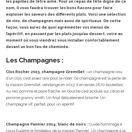
les papilles de l’être aimé. Pour un repas de fête digne de ce
nom, il vous faudra trouver les bons flacons pour faire
exploser les saveurs des différents plats. Voici une sélection
de vins, de champagnes mais aussi de spiritueux. De cette
façon, vous aurez de quoi agrémenter vos menus de
l’apéritif, en passant par les plats jusqu’au dessert, voire au
moment où vous viendrez vous installer confortablement
devant un bon feu de cheminée.
Les Champagnes :
Clos Rocher 2013, champagne Gremillet :
un champagne issu
d’un clos, c’est assez rare pour le noter. Ce champagne est la perle de
la maison Gremillet, vendangé en 2013. Il en existe 2670 bouteilles.
Au nez pomme et poire fraîche, en bouche c’est acidulé sur citron et
pomme granny smith. Un final délicatement brioché. Un
champagne vif, parfait, pour un apéritif.
Champagne Pannier 2014, blanc de noirs :
Cuvée hommage à
Louis Eugène le fondateur de la maison Pannier. Un champagne à la