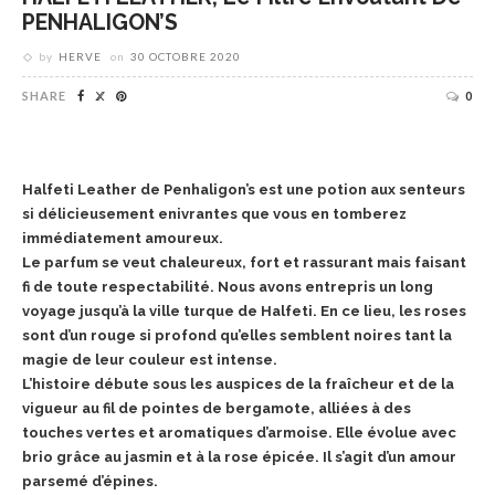
PENHALIGON’S
by
HERVE
on
30 OCTOBRE 2020
SHARE
0
Halfeti Leather de Penhaligon’s est une potion aux senteurs
si délicieusement enivrantes que vous en tomberez
immédiatement amoureux.
Le parfum se veut chaleureux, fort et rassurant mais faisant
fi de toute respectabilité. Nous avons
entrepris un long
voyage jusqu’à la ville turque de Halfeti.
En ce lieu, les roses
sont d’un rouge si profond qu’elles semblent noires
tant la
magie de leur couleur est intense.
L’histoire débute sous les auspices de la fraîcheur et de la
vigueur au fil de pointes de bergamote, alliées à des
touches vertes et aromatiques d’armoise. Elle évolue avec
brio grâce au jasmin et à la rose épicée. Il s’agit d’un amour
parsemé d’épines.