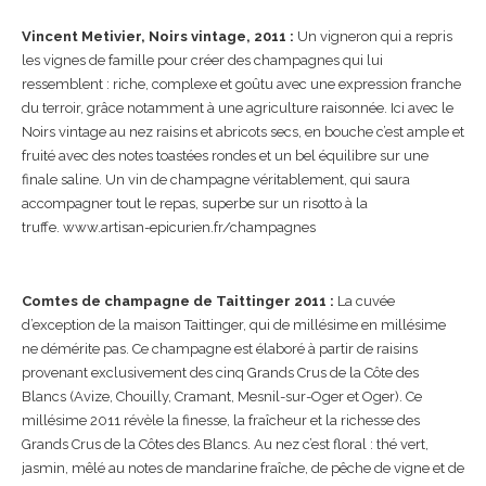
Vincent Metivier, Noirs vintage, 2011 :
Un vigneron qui a repris
les vignes de famille pour créer des champagnes qui lui
ressemblent : riche, complexe et goûtu avec une expression franche
du terroir, grâce notamment à une agriculture raisonnée. Ici avec le
Noirs vintage au nez raisins et abricots secs, en bouche c’est ample et
fruité avec des notes toastées rondes et un bel équilibre sur une
finale saline. Un vin de champagne véritablement, qui saura
accompagner tout le repas, superbe sur un risotto à la
truffe. www.artisan-epicurien.fr/champagnes
Comtes de champagne de Taittinger 2011 :
La cuvée
d’exception de la maison Taittinger, qui de millésime en millésime
ne démérite pas. Ce champagne est élaboré à partir de raisins
provenant exclusivement des cinq Grands Crus de la Côte des
Blancs (Avize, Chouilly, Cramant, Mesnil-sur-Oger et Oger). Ce
millésime 2011 révèle la finesse, la fraîcheur et la richesse des
Grands Crus de la Côtes des Blancs. Au nez c’est floral : thé vert,
jasmin, mêlé au notes de mandarine fraîche, de pêche de vigne et de