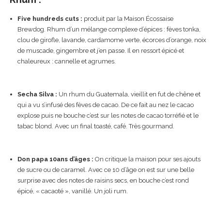
Five hundreds cuts :
produit par la Maison Écossaise
Brewdog. Rhum d’un mélange complexe d’épices : fèves tonka,
clou de girofle, lavande, cardamome verte, écorces d’orange, noix
de muscade, gingembre et j’en passe. Il en ressort épicé et
chaleureux : cannelle et agrumes.
Secha Silva :
Un rhum du Guatemala, vieillit en fut de chêne et
qui a vu s’infusé des fèves de cacao. De ce fait au nez le cacao
explose puis ne bouche c’est sur les notes de cacao torréfié et le
tabac blond. Avec un final toasté, café. Très gourmand.
Don papa 10ans d’âges :
On critique la maison pour ses ajouts
de sucre ou de caramel. Avec ce 10 d’âge on est sur une belle
surprise avec des notes de raisins secs, en bouche c’est rond
épicé, « cacaoté », vanillé. Un joli rum.