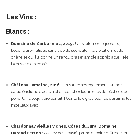
Les Vins :
Blancs :
Domaine de Carbonnieu, 2015 :
Un sauternes, liquoreux,
bouche aromatique sans trop de sucrosité. Il a vieillit en fût de
chêne se qui lui donne un rendu gras et ample appréciable. Très
bien sur plats épicés.
Château Lamothe, 2016 :
Un sauternes également, un nez
caractéristique d’acacia et en bouche des arômes de pêche et de
poire. Un à l’équilibre parfait. Pour le foie gras pour ce qui aime les
moelleux avec.
Chardonnay vieilles vignes, Côtes du Jura, Domaine
Durand Perron :
Au nez c’est toasté, prune et poire mûres, et en