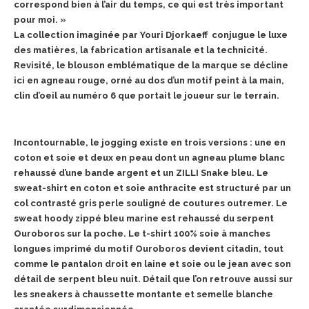
correspond bien à l’air du temps, ce qui est très important
pour moi. »
La collection imaginée par Youri Djorkaeff conjugue le luxe
des matières, la fabrication artisanale et la technicité.
Revisité, le blouson emblématique de la marque se décline
ici en agneau rouge, orné au dos d’un motif peint à la main,
clin d’oeil au numéro 6 que portait le joueur sur le terrain.
Incontournable, le jogging existe en trois versions : une en
coton et soie et deux en peau dont un agneau plume blanc
rehaussé d’une bande argent et un ZILLI Snake bleu. Le
sweat-shirt en coton et soie anthracite est structuré par un
col contrasté gris perle souligné de coutures outremer. Le
sweat hoody zippé bleu marine est rehaussé du serpent
Ouroboros sur la poche. Le t-shirt 100% soie à manches
longues imprimé du motif Ouroboros devient citadin, tout
comme le pantalon droit en laine et soie ou le jean avec son
détail de serpent bleu nuit. Détail que l’on retrouve aussi sur
les sneakers à chaussette montante et semelle blanche