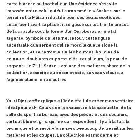
carte blanche au footballeur. Une évidence s’est vite
imposée entre celui qui fut surnommé le « Snake » sur le
terrain et la Maison réputée pour ses peaux exotiques.
Le serpent avait sa place : il se glisse sur les trente pièces
de la capsule sous la forme d’un Ouroboros en métal
argenté. Symbole de l’éternel retour, cette figure
ancestrale d’un serpent qui se mord la queue signe la
collection, et se retrouve sur les boutons, boucles de
ceinture, doublures et porte-clés. Par ailleurs, la peau de
serpent – le ZILLI Snake – est une des matières phare de la
collection, associée au coton et soie, au veau velours, à
l’agneau plume, entre autres.
Youri Djorkaeff explique « L’idée était de créer mon vestiaire
idéal pour 24h. Cela va de la chaussure à la casquette, de la
salle de sport au bureau, avec des pièces et des couleurs,
surtout bleu et gris, qui me correspondent. Il y a à la fois la
technique et le savoir-faire avec beaucoup de travail sur les
matières et les coupes. La collection est moderne et