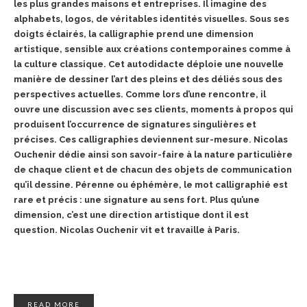
les plus grandes maisons et entreprises. Il imagine des
alphabets, logos, de véritables identités visuelles. Sous ses
doigts éclairés, la calligraphie prend une dimension
artistique, sensible aux créations contemporaines comme à
la culture classique. Cet autodidacte déploie une nouvelle
manière de dessiner l’art des pleins et des déliés sous des
perspectives actuelles. Comme lors d’une rencontre, il
ouvre une discussion avec ses clients, moments à propos qui
produisent l’occurrence de signatures singulières et
précises. Ces calligraphies deviennent sur-mesure. Nicolas
Ouchenir dédie ainsi son savoir-faire à la nature particulière
de chaque client et de chacun des objets de communication
qu’il dessine. Pérenne ou éphémère, le mot calligraphié est
rare et précis : une signature au sens fort. Plus qu’une
dimension, c’est une direction artistique dont il est
question. Nicolas Ouchenir vit et travaille à Paris.
READ MORE