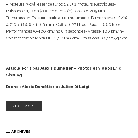
–
Moteurs: 3-cyl. essence turbo 1,2 l + 2 moteurs électriques-
Puissance: 130 ch (200 ch cumulés)- Couple: 205 Nm-
Transmission: Traction, boîte auto. multimode- Dimensions (L/l/h):
4 710 x 1 866 x 1 613 mm- Coffre: 627 litres- Poids: 1 660 kilos-
Performances (0-100 km/h): 8,9 secondes- Vitesse: 180 km/h-
Consommation Mixte UE: 4,7 l/100 km- Émissions CO
: 105 g/km
2
Article écrit par Alexis Dumétier – Photos et vidéos Eric
Sissung.
Drone : Alexis Dumétier et Julien Di Luigi
READ MORE
ARCHIVES