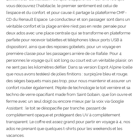
vous découvrez l’habitacle, le premier sentiment est celui de
l’espace et du confort. et pour cause il partage la plateforme CMF-
CD du Renault Espace. Le conducteur et son passager sont dans un
véritable confort et la plage arrière n’est pas en reste; pensée pour
deux ados avec une place centrale qui se transforme en plateforme
parfaite pour recevoir tablettes et téléphones (deux ports USB à
disposition), ainsi que des reposes gobelets, pour un voyage en
première classe pour les passagers arrière de ce Rafale. Pour 4
personnes le voyage qu’il soit long ou court est un véritable plaisir, on
ne sent pas les kilomètres défiler. Dans sa version Esprit Alpine (celle
que nous avons testées) de jolies finitions : surpiqûre bleu et rouge,
des sièges baquets mais pas trop, pour nous maintenir et assurer un
confort routier également. Pépite de technologie le toit verrière et sa
techno de verre opacifiant made from Saint Gobain, que l’on ouvre et
ferme avec un seul doigt ou encore mieux par la voix via Google
Assistant : le toit se désopacifie par tranche, passant de
complètement opaque et protégeant des UV à complétement
transparent. Le coffre est assez grand pour partir en voyage à 4, nos
ados ne prenant que quelques t-shirts pour les weekends et les
vacances.