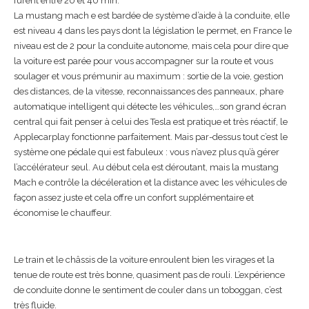
furent entre 20 et 40 min.
La mustang mach e est bardée de système d’aide à la conduite, elle
est niveau 4 dans les pays dont la législation le permet, en France le
niveau est de 2 pour la conduite autonome, mais cela pour dire que
la voiture est parée pour vous accompagner sur la route et vous
soulager et vous prémunir au maximum : sortie de la voie, gestion
des distances, de la vitesse, reconnaissances des panneaux, phare
automatique intelligent qui détecte les véhicules,…son grand écran
central qui fait penser à celui des Tesla est pratique et très réactif, le
Applecarplay fonctionne
parfaitement. Mais par-dessus tout c’est le
système one pédale qui est fabuleux : vous n’avez plus qu’à gérer
l’accélérateur seul. Au début cela est déroutant, mais la mustang
Mach e contrôle la décéleration et la distance avec les véhicules de
façon assez juste et cela offre un confort supplémentaire et
économise le chauffeur.
Le train et le châssis de la voiture enroulent bien les virages et la
tenue de route est très bonne, quasiment pas de rouli. L’expérience
de conduite donne le sentiment de couler dans un toboggan, c’est
très fluide.