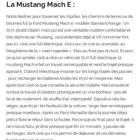
La Mustang Mach E :
Notre destrier pour traverser les Alpilles, les chemins de terres ou de
bitumes fut la Ford Mustang Mach e, modèle Standard Range . Un
SUV plutôt citadin mais qui est une véritable routière confortable et
très silencieuse. Mustang, vous entendez déjà le V8 ronronner fort,
pas ici, c’est une full électrique. Alors oui, on crie au scandale, au
blasphème de la « road majestée ». Mais au final pas du tout. Et pour
ce qu’on achète, c’est-à-dire un véhicule SUV full électrique, la
mustang Mach e fait un travail remarquable et rend le trajet presque
apaisant. D’abord l’électrique impose sur les longs trajets des pauses
, pour recharger les batteries toutes les 1h30 en moyenne. Mais
après tout c’est ce que conseille la sécurité routière. Mais ensuite et
surtout le travail d’isolation phonique est un vrai bonheur : pas de
bruit de roulement, de souffle d’air intempestif. S’ajoute à cela les
sièges, que dis je ! les fauteuils de la voiture : large, bien enveloppant,
presque moelleux, Après un Paris Marseille dans la journée j’étais
près à faire le retour dans la foulée. Parce que au final pour le trajet, il
ne m’aura fallu, je dirai presque que 8h 20 minutes, 3 pauses de
recharges, dont une qui m’a permis de déjeuner, et ces dernières