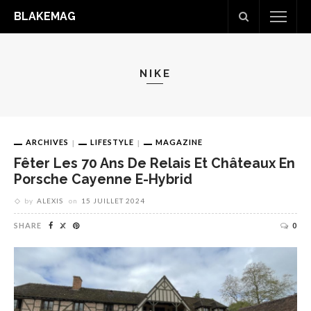
BLAKEMAG
NIKE
ARCHIVES
LIFESTYLE
MAGAZINE
Fêter Les 70 Ans De Relais Et Châteaux En
Porsche Cayenne E-Hybrid
by
ALEXIS
on
15 JUILLET 2024
SHARE
0