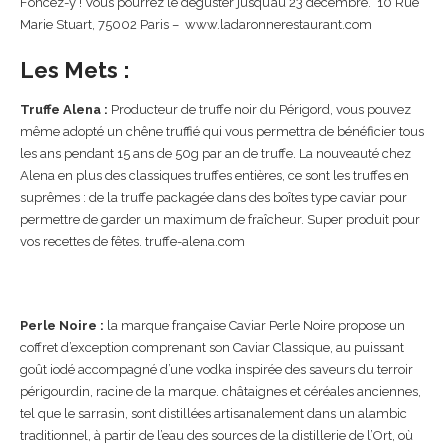
Foncez-y ! Vous pourrez le déguster jusqu’au 23 décembre. 10 Rue
Marie Stuart, 75002 Paris – www.ladaronnerestaurant.com
Les Mets :
Truffe Alena :
Producteur de truffe noir du Périgord, vous pouvez
même adopté un chêne truffié qui vous permettra de bénéficier tous
les ans pendant 15 ans de 50g par an de truffe. La nouveauté chez
Alena en plus des classiques truffes entières, ce sont les truffes en
suprêmes : de la truffe packagée dans des boîtes type caviar pour
permettre de garder un maximum de fraîcheur. Super produit pour
vos recettes de fêtes. truffe-alena.com
Perle Noire :
la marque française Caviar Perle Noire propose un
coffret d’exception comprenant son Caviar Classique, au puissant
goût iodé accompagné d’une vodka inspirée des saveurs du terroir
périgourdin, racine de la marque. châtaignes et céréales anciennes,
tel que le sarrasin, sont distillées artisanalement dans un alambic
traditionnel, à partir de l’eau des sources de la distillerie de l’Ort, où