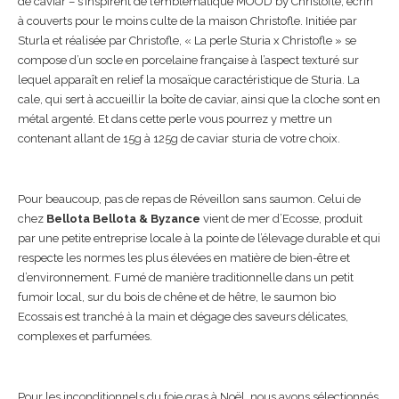
de caviar – s’inspirent de l’emblématique MOOD by Christofle, écrin
à couverts pour le moins culte de la maison Christofle. Initiée par
Sturla et réalisée par Christofle, « La perle Sturia x Christofle » se
compose d’un socle en porcelaine française à l’aspect texturé sur
lequel apparaît en relief la mosaïque caractéristique de Sturia. La
cale, qui sert à accueillir la boîte de caviar, ainsi que la cloche sont en
métal argenté. Et dans cette perle vous pourrez y mettre un
contenant allant de 15g à 125g de caviar sturia de votre choix.
Pour beaucoup, pas de repas de Réveillon sans saumon. Celui de
chez
Bellota Bellota & Byzance
vient de mer d’Ecosse, produit
par une petite entreprise locale à la pointe de l’élevage durable et qui
respecte les normes les plus élevées en matière de bien-être et
d’environnement. Fumé de manière traditionnelle dans un petit
fumoir local, sur du bois de chêne et de hêtre, le saumon bio
Ecossais est tranché à la main et dégage des saveurs délicates,
complexes et parfumées.
Pour les inconditionnels du foie gras à Noël, nous avons sélectionnés