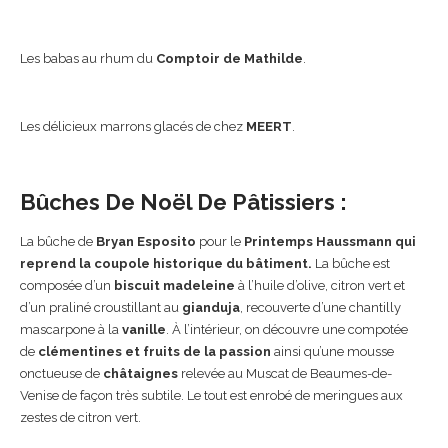
Les babas au rhum du
Comptoir de Mathilde
.
Les délicieux marrons glacés de chez
MEERT
.
Bûches De Noël De Pâtissiers :
La bûche de
Bryan Esposito
pour le
Printemps Haussmann qui
reprend la coupole historique du bâtiment.
La bûche est
composée d’un
biscuit madeleine
à l’huile d’olive, citron vert et
d’un praliné croustillant au
gianduja
, recouverte d’une chantilly
mascarpone à la
vanille
. À l’intérieur, on découvre une compotée
de
clémentines et fruits de la passion
ainsi qu’une mousse
onctueuse de
châtaignes
relevée au Muscat de Beaumes-de-
Venise de façon très subtile. Le tout est enrobé de meringues aux
zestes de citron vert.