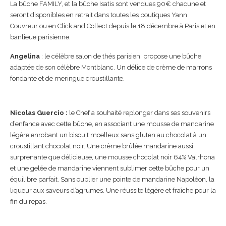
La bûche FAMILY, et la bûche Isatis sont vendues 90€ chacune et
seront disponibles en retrait dans toutes les boutiques Yann
Couvreur ou en Click and Collect depuis le 18 décembre à Paris et en
banlieue parisienne.
Angelina
: le célèbre salon de thés parisien, propose une bûche
adaptée de son célèbre Montblanc. Un délice de crème de marrons
fondante et de meringue croustillante.
Nicolas Guercio :
le Chef a souhaité replonger dans ses souvenirs
d’enfance avec cette bûche, en associant une mousse de mandarine
légère enrobant un biscuit moelleux sans gluten au chocolat à un
croustillant chocolat noir. Une crème brûlée mandarine aussi
surprenante que délicieuse, une mousse chocolat noir 64% Valrhona
et une gelée de mandarine viennent sublimer cette bûche pour un
équilibre parfait. Sans oublier une pointe de mandarine Napoléon, la
liqueur aux saveurs d’agrumes. Une réussite légère et fraîche pour la
fin du repas.