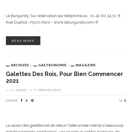
Le Burgundy, Sur réservation par téléphone au : 01 42 60 34 12, 8
Rue Duphot -75001 Paris – www.leburgundy.com/fr
READ MORE
ARCHIVES
GASTRONOMIE
MAGAZINE
Galettes Des Rois, Pour Bien Commencer
2021
by
ALEXIS
on
7 JANVIER 2021
SHARE
0
La saison des galettes est de retour! Cette année même si beaucoup
d’établissements sont fermés, une grande quantités d’artisans, de