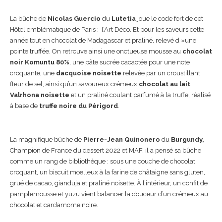
La bûche de
Nicolas Guercio
du
Lutetia
joue le code fort de cet
Hôtel emblématique de Paris : l’Art Déco. Et pour les saveurs cette
année tout en chocolat de Madagascar et praliné, relevé d »une
pointe truffée. On retrouve ainsi une onctueuse mousse au
chocolat
noir Komuntu 80%
, une pâte sucrée cacaotée pour une note
croquante, une
dacquoise noisette
relevée par un croustillant
fleur de sel, ainsi qu’un savoureux crémeux
chocolat
au lait
Valrhona noisette
et un praliné coulant parfumé à la truffe, réalisé
à base de
truffe noire du Périgord
.
La magnifique bûche de
Pierre-Jean Quinonero
du
Burgundy,
Champion de France du dessert 2022 et MAF, il a pensé sa bûche
comme un rang de bibliothèque : sous une couche de chocolat
croquant, un biscuit moelleux à la farine de châtaigne sans gluten,
grué de cacao, gianduja et praliné noisette. À l’intérieur, un confit de
pamplemousse et yuzu vient balancer la douceur d’un crémeux au
chocolat et cardamome noire.