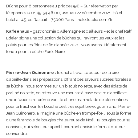
Bûche pour 6 personnes au prix de 95€ – Sur réservation par
téléphone au 01 49 54 46 00 jusqu’au 22 décembre 2021. Hôtel
Lutetia : 45, bd Raspail – 75006 Paris – hotellutetia.com/fr
Kaffeehaus
– gastronomie d’Allemagne et d’ailleurs – et le chef Ralf
Edeler signe une collection de bûches qui raviront les yeux et les
palais pour les fêtes de fin d’année 2021. Nous avons littéralement
fondu pour la bûche Forêt Noire.
P
ierre-Jean Quinonero :
le chef a travaillé autour de la cire
d’abeille dans ses préparations, offrant des saveurs sucrées florales à
sa bûche : nous sommes sur un biscuit noisette, avec des éclats de
praliné noisette, on retrouve une mousse à base de cire d’abeille et
une infusion cire-crème vanille et une marmelade de clémentines
pour la fraîcheur. En bouche c’est très équilibré et gourmand. Pierre-
Jean Quinonero, a imaginé une bûche en trompe-l’œil, sous la forme
d’une farandole de bougies chaleureuse de Noël. 12 bougies pour 12
convives, qui selon leur appétit pourront choisir le format qui leur
conviendra.