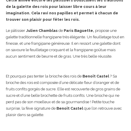
Cette année encore les pâtissiers bousculent les traditions
de la galette des rois pour laisser libre cours à leur
imagination. Cela ravi nos papilles et permet à chacun de
trouver son plaisir pour fêter les rois.
Le pâtissier
Julien Chamblas
de
Paris Baguette,
propose une
galette traditionnelle frangipane très élégante. Un feuilletage tout en
finesse, et une frangipane généreuse. Il en ressort une galette dont
on savoure le feuilletage croquant et la frangipane goûtue mais
aucun sentiment de beurre et de gras. Une très belle réussite.
Et pourquoi pas tenter la brioche des rois de
Benoît Castel
? Sa
brioche des rois est composée d’une délicate fleur d’oranger et de
fruits confits gorgés de sucre. Elle est recouverte de gros grains de
sucre et d’une belle brochette de fruits confits. Une brioche qui ne
perd pas de son moelleux et de sa gourmandise ! Petite touche
surprise, la fève signature de
Benoît Castel
que l’on retrouve avec
plaisir dans sa galette.