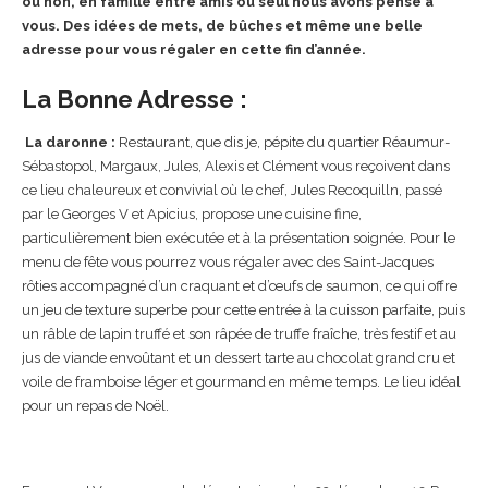
ou non, en famille entre amis ou seul nous avons pensé à
vous. Des idées de mets, de bûches et même une belle
adresse pour vous régaler en cette fin d’année.
La Bonne Adresse :
La daronne :
Restaurant, que dis je, pépite du quartier Réaumur-
Sébastopol, Margaux, Jules, Alexis et Clément vous reçoivent dans
ce lieu chaleureux et convivial où le chef, Jules Recoquilln, passé
par le Georges V et Apicius, propose une cuisine fine,
particulièrement bien exécutée et à la présentation soignée. Pour le
menu de fête vous pourrez vous régaler avec des Saint-Jacques
rôties accompagné d’un craquant et d’œufs de saumon, ce qui offre
un jeu de texture superbe pour cette entrée à la cuisson parfaite, puis
un râble de lapin truffé et son râpée de truffe fraîche, très festif et au
jus de viande envoûtant et un dessert tarte au chocolat grand cru et
voile de framboise léger et gourmand en même temps. Le lieu idéal
pour un repas de Noël.