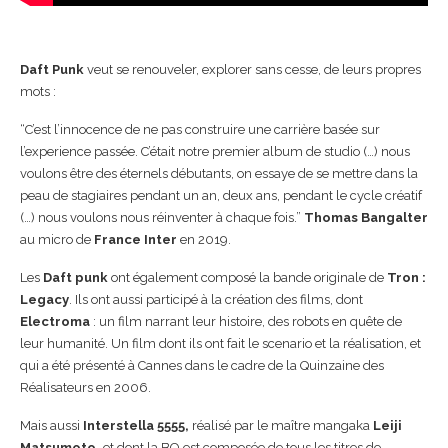
Daft Punk
veut se renouveler, explorer sans cesse, de leurs propres
mots :
“C’est l’innocence de ne pas construire une carrière basée sur
l’experience passée. C’était notre premier album de studio (…) nous
voulons être des éternels débutants, on essaye de se mettre dans la
peau de stagiaires pendant un an, deux ans, pendant le cycle créatif
(…) nous voulons nous réinventer à chaque fois.”
Thomas Bangalter
au micro de
France Inter
en 2019.
Les
Daft punk
ont également composé la bande originale de
Tron :
Legacy
. Ils ont aussi participé à la création des films, dont
Electroma
: un film narrant leur histoire, des robots en quête de
leur humanité. Un film dont ils ont fait le scenario et la réalisation, et
qui a été présenté à Cannes dans le cadre de la Quinzaine des
Réalisateurs en 2006.
Mais aussi
Interstella 5555,
réalisé par le maître mangaka
Leiji
Matsumoto,
et dont la BO est composée de tous les titres de