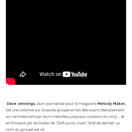
Dave Jennings,
alors journaliste pour le magazine
Melody Maker,
fait une colonne sur ce jeune groupe en les détruisant littérallement
en commencant par leurs mélodies jusqu’aux couleurs du vinyl … et
en finissant par les traiter de
“Daft punky trash”,
bref de déchet. Le
nom du groupe est né.