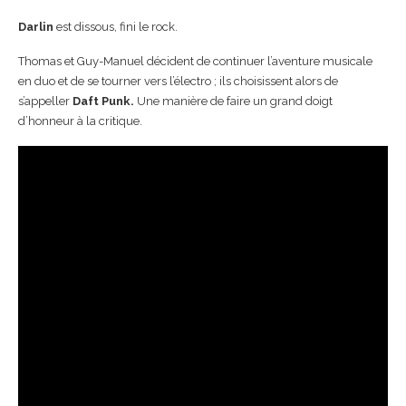
Darlin
est dissous, fini le rock.
Thomas et Guy-Manuel décident de continuer l’aventure musicale
en duo et de se tourner vers l’électro ; ils choisissent alors de
s’appeller
Daft Punk.
Une manière de faire un grand doigt
d’honneur à la critique.