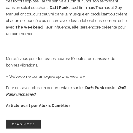
des robots explose, l’autre s’en va au loin sur l’horizon se fondant
dans un soleil couchant.
Daft Punk,
c’est fini, mais Thomas et Guy-
Manuel ont toujours oeuvré dans la musique en produisant ou créant
chacun de leur côté ou encore avec des collaborations, comme celle
avec
The weekend
; leur influence, elle, sera encore présente pour
un bon moment.
Merci à vous pour toutes ces heures d’écoutes, de danses et de
bonnes vibrations.
« We’ve come too far to give up who we are »
Pour en savoir plus, un documentaire sur les
Daft Punk
existe :
Daft
Punk unchained
.
Article écrit par Alexis Dumétier
READ MORE