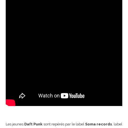
Les jeunes
Daft Punk
sont repérés par le label
Soma records
, label