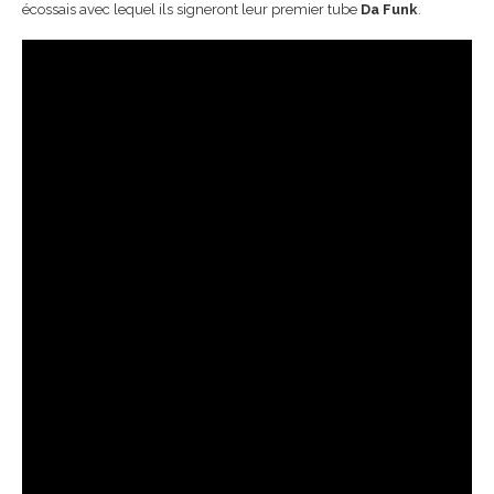
écossais avec lequel ils signeront leur premier tube
Da Funk
.