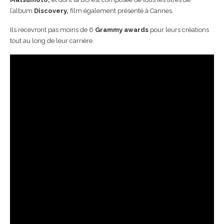
l’album
Discovery,
film également présenté à Cannes.
Ils recevront pas moins de 6
Grammy awards
pour leurs créations
tout au long de leur carrière.