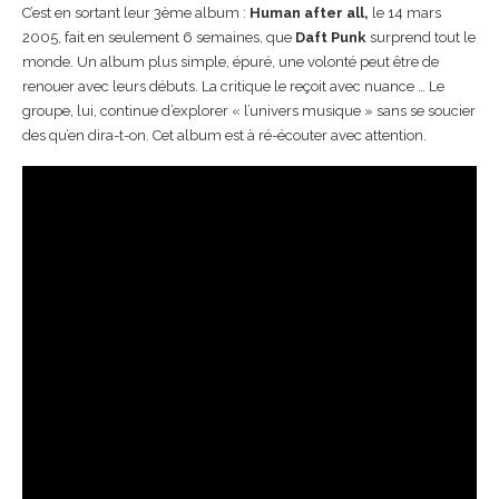
C’est en sortant leur 3ème album :
Human after all,
le 14 mars
2005, fait en seulement 6 semaines, que
Daft Punk
surprend tout le
monde. Un album plus simple, épuré, une volonté peut être de
renouer avec leurs débuts. La critique le reçoit avec nuance … Le
groupe, lui, continue d’explorer « l’univers musique » sans se soucier
des qu’en dira-t-on. Cet album est à ré-écouter avec attention.