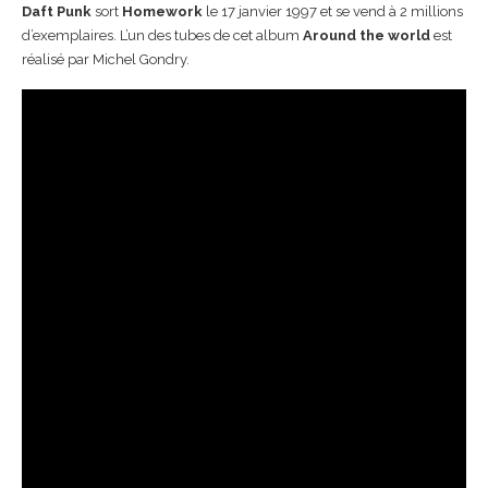
Daft Punk
sort
Homework
le 17 janvier 1997 et se vend à 2 millions
d’exemplaires. L’un des tubes de cet album
Around the world
est
réalisé par Michel Gondry.