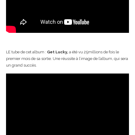
LE tube de cet album :
Get Lucky,
a été vu 25millions de fois le
premier mois de sa sortie. Une réussite à l’image de l’album, qui sera
un grand succès.