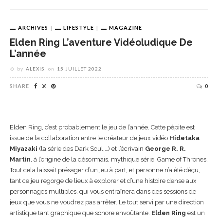
ARCHIVES
LIFESTYLE
MAGAZINE
Elden Ring L’aventure Vidéoludique De
L’année
by
ALEXIS
on
15 JUILLET 2022
SHARE
0
Elden Ring, c’est probablement le jeu de l’année. Cette pépite est
issue de la collaboration entre le créateur de jeux vidéo
Hidetaka
Miyazaki
(la série des Dark Soul,…) et l’écrivain
George R. R.
Martin
, à l’origine de la désormais, mythique série, Game of Thrones.
Tout cela laissait présager d’un jeu à part, et personne n’a été déçu,
tant ce jeu regorge de lieux à explorer et d’une histoire dense aux
personnages multiples, qui vous entraînera dans des sessions de
jeux que vous ne voudrez pas arrêter. Le tout servi par une direction
artistique tant graphique que sonore envoûtante.
Elden Ring
est un