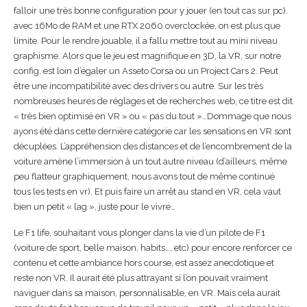
falloir une très bonne configuration pour y jouer (en tout cas sur pc).
avec 16Mo de RAM et une RTX 2060 overclockée, on est plus que
limite. Pour le rendre jouable, il a fallu mettre tout au mini niveau
graphisme. Alors que le jeu est magnifique en 3D, la VR, sur notre
config, est loin d’égaler un Asseto Corsa ou un Project Cars 2. Peut
être une incompatibilité avec des drivers ou autre. Sur les très
nombreuses heures de réglages et de recherches web, ce titre est dit
« très bien optimisé en VR » ou « pas du tout »…Dommage que nous
ayons été dans cette dernière catégorie car les sensations en VR sont
décuplées. L’appréhension des distances et de l’encombrement de la
voiture amène l’immersion à un tout autre niveau (d’ailleurs, même
peu flatteur graphiquement, nous avons tout de même continué
tous les tests en vr). Et puis faire un arrêt au stand en VR, cela vaut
bien un petit « lag », juste pour le vivre…
Le F1 life, souhaitant vous plonger dans la vie d’un pilote de F1
(voiture de sport, belle maison, habits…, etc) pour encore renforcer ce
contenu et cette ambiance hors course, est assez anecdotique et
reste non VR. Il aurait été plus attrayant si l’on pouvait vraiment
naviguer dans sa maison, personnalisable, en VR. Mais cela aurait