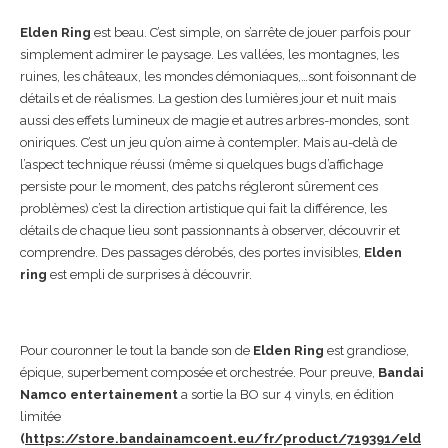
Elden Ring
est beau. C’est simple, on s’arrête de jouer parfois pour
simplement admirer le paysage. Les vallées, les montagnes, les
ruines, les châteaux, les mondes démoniaques,…sont foisonnant de
détails et de réalismes. La gestion des lumières jour et nuit mais
aussi des effets lumineux de magie et autres arbres-mondes, sont
oniriques. C’est un jeu qu’on aime à contempler. Mais au-delà de
l’aspect technique réussi (même si quelques bugs d’affichage
persiste pour le moment, des patchs régleront sûrement ces
problèmes) c’est la direction artistique qui fait la différence, les
détails de chaque lieu sont passionnants à observer, découvrir et
comprendre. Des passages dérobés, des portes invisibles,
Elden
ring
est empli de surprises à découvrir.
Pour couronner le tout la bande son de
Elden Ring
est grandiose,
épique, superbement composée et orchestrée. Pour preuve,
Bandai
Namco entertainement
a sortie la BO sur 4 vinyls, en édition
limitée
(
https://store.bandainamcoent.eu/fr/product/719391/eld