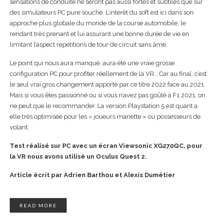
sensations de conduite ne seront pas aussi fortes et subtiles que sur
des simulateurs PC pure souche. L’intérêt du soft est ici dans son
approche plus globale du monde de la course automobile, le
rendant très prenant et lui assurant une bonne durée de vie en
limitant l’aspect répétitions de tour de circuit sans âme.
Le point qui nous aura manqué, aura été une vraie grosse
configuration PC pour profiter réellement de la VR… Car au final, c’est
le seul vrai gros changement apporté par ce titre 2022 face au 2021.
Mais si vous êtes passionné ou si vous n’avez pas goûté à F1 2021, on
ne peut que le recommander. La version Playstation 5 est quant a
elle très optimisée pour les « joueurs manette » ou possesseurs de
volant.
Test réalisé sur PC avec un écran Viewsonic
XG270QC
, pour
la VR nous avons utilisé un Oculus Quest 2.
Article écrit par Adrien Barthou et Alexis Dumétier
READ MORE