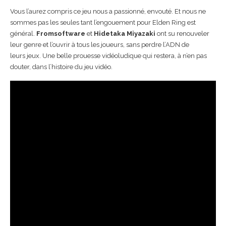
Vous l’aurez compris ce jeu nous a passionné, envouté. Et nous ne
sommes pas les seules tant l’engouement pour Elden Ring est
général.
Fromsoftware
et
Hidetaka Miyazaki
ont su renouveler
leur genre et l’ouvrir à tous les joueurs, sans perdre l’ADN de
leurs jeux. Une belle prouesse vidéoludique qui restera, à n’en pas
douter, dans l’histoire du jeu vidéo.