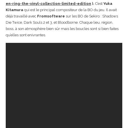
en-ring-the-vinyl-collection-limited-edition
).
C’est
Yuka
Kitamura
qui est le principal compositeur de la BO du jeu. Il avait
déjà travaillé avec
Fromsoftware
sur les BO de Sekiro : Shadows
Die Twice, Dark Souls 2 et 3, et Bloodborne. Chaque lieu, région,
boss, à son atmosphère bien sûr mais les boucles sont si bien faites
qu’elles sont enivrantes.