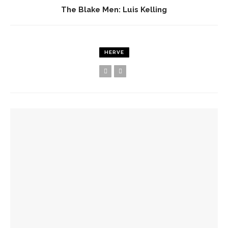
The Blake Men: Luis Kelling
HERVE
YOU MIGHT ALSO LIKE
Spots Foodies : Un Été À Paris
La Maison Boutary : De Paris À Tokyo
JABRA EVOLVE 85 : L’ECOUTE PARFAITE