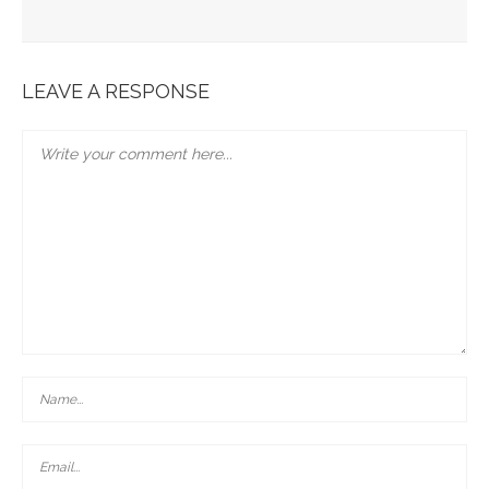
Bonobo : Des Jeans Engagés
Pour Une Belle Tablée De Noël
LEAVE A RESPONSE