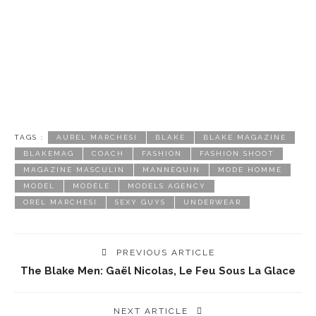
TAGS :
AUREL MARCHESI
BLAKE
BLAKE MAGAZINE
BLAKEMAG
COACH
FASHION
FASHION SHOOT
MAGAZINE MASCULIN
MANNEQUIN
MODE HOMME
MODEL
MODÈLE
MODELS AGENCY
OREL MARCHESI
SEXY GUYS
UNDERWEAR
PREVIOUS ARTICLE
The Blake Men: Gaël Nicolas, Le Feu Sous La Glace
NEXT ARTICLE