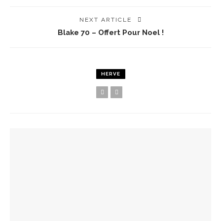
NEXT ARTICLE
Blake 70 – Offert Pour Noel !
HERVE
YOU MIGHT ALSO LIKE
Spots Foodies : Un Été À Paris
La Maison Boutary : De Paris À Tokyo