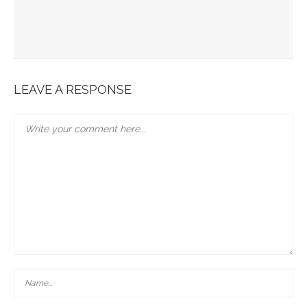
JABRA EVOLVE 85 : L’ECOUTE PARFAITE
Bonobo : Des Jeans Engagés
Pour Une Belle Tablée De Noël
LEAVE A RESPONSE