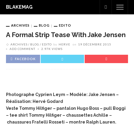
BLAKEMAG
ARCHIVES
BLOG
EDITO
A Formal Strip Tease With Jake Jensen
ARCHIVES
BLOG
EDITO
by
HERVE
on
19 DÉCEMBRE 2015
ADD COMMENT
2.97K VIEWS
FACEBOOK
Photographe Cyprien Leym – Modèle: Jake Jensen –
Réalisation: Hervé Godard
Veste Tommy Hilfiger – pantalon Hugo Boss – pull Boggi
– tee shirt Tommy Hilfiger – chaussettes Achille –
chaussures Fratelli Rosseti – montre Ralph Lauren.