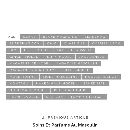
TAGS :
BLAKE
BLAKE MAGAZINE
BLAKEMAG
BLAKEMAG.COM
CHIC
CLASSIQUE
CYPRIEN LEYM
DIM
ELITE MODEL
FRATELLI ROSSETI
GINGER MODEL
HAIRY MODEL
JAKE JENSEN
MAGAZINE DE MODE
MAGAZINE MASCULIN
MAGAZINE POUR HOMME
MALE MODEL
MODE HOMME
MODE MASCULINE
MODELS AGENCY
MONTAGU
NAKED MALE MODEL
NAKED MAN
NUDE MALE MODEL
PULL CACHEMIRE
RALPH LAUREN
STETSON
TOMMY HILFIGER
PREVIOUS ARTICLE
Soins Et Parfums Au Masculin