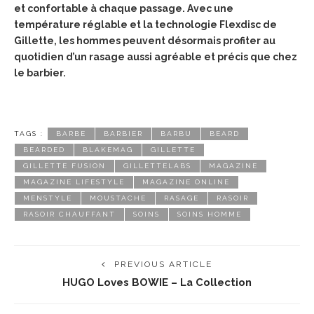
et confortable à chaque passage. Avec une
température réglable et la technologie Flexdisc de
Gillette, les hommes peuvent désormais profiter au
quotidien d’un rasage aussi agréable et précis que chez
le barbier.
TAGS :
BARBE
BARBIER
BARBU
BEARD
BEARDED
BLAKEMAG
GILLETTE
GILLETTE FUSION
GILLETTELABS
MAGAZINE
MAGAZINE LIFESTYLE
MAGAZINE ONLINE
MENSTYLE
MOUSTACHE
RASAGE
RASOIR
RASOIR CHAUFFANT
SOINS
SOINS HOMME
PREVIOUS ARTICLE
HUGO Loves BOWIE – La Collection