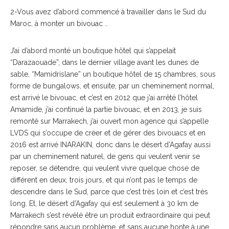
2-Vous avez d’abord commencé à travailler dans le Sud du
Maroc, à monter un bivouac ..
J’ai d’abord monté un boutique hôtel qui s’appelait
“Darazaouade”, dans le dernier village avant les dunes de
sable, “Mamidrislane” un boutique hôtel de 15 chambres, sous
forme de bungalows, et ensuite, par un cheminement normal,
est arrivé le bivouac, et c’est en 2012 que j’ai arrêté l’hôtel
Amamide, j’ai continué la partie bivouac, et en 2013, je suis
remonté sur Marrakech, j’ai ouvert mon agence qui s’appelle
LVDS qui s’occupe de créer et de gérer des bivouacs et en
2016 est arrivé INARAKIN, donc dans le désert d’Agafay aussi
par un cheminement naturel, de gens qui veulent venir se
reposer, se détendre, qui veulent vivre quelque chose de
différent en deux, trois jours, et qui n’ont pas le temps de
descendre dans le Sud, parce que c’est très loin et c’est très
long. Et, le désert d’Agafay qui est seulement à 30 km de
Marrakech s’est révélé être un produit extraordinaire qui peut
répondre sans aucun problème, et sans aucune honte à une