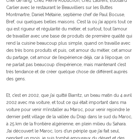
chef de rang. Chez Pierre Robuchon, chez Laurent, Edouard
Carlier avec le restaurant le Beauvilliers sur les Buttes
Montmartre, Daniel Métairie, septième chef de Paul Bocuse,
Bref, oui quelques belles maisons. C’est là où j’ai appris tout ce
qui est rigueur et régularité du métier, et surtout, tout l’amour
de travailler avec une base de produits de première qualité qui
rend la cuisine beaucoup plus simple, quand on travaille avec
des très bons produits et puis, cet amour du métier, cet amour
du partage, cet amour de l’expérience déjà, car à l’époque, on
ne parlait pas beaucoup d’expérience, mais maintenant c’est
très tendance et de créer quelque chose de différent auprès
des gens.
Et, c’est en 2002, que j’ai quitté Biarritz, un beau matin du 4 avril
2002 avec ma voiture, et tout ce qui était important dans ma
voiture pour venir m’installer au Maroc, pour venir rejoindre le
dernier petit village de la vallée du Drap dans le sud du Maroc,
à 25 km de la frontière algérienne, en plein milieu du Sahara.
J’ai découvert le Maroc, lors d’un périple que j’ai fait seul,
pendant un mois, je suis tombé amoureux du désert et des