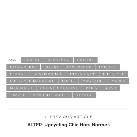
TAGS :
AGAFAY
BLAKEMAG
CUISINE
DECOUVERTE
DESERT
EXPERIENCE
FAMILLE
FRANCE
GASTRONOMIE
INARA CAMP
LIFESTYLE
LIFESTYLE MAGAZINE
LOISIR
MAGAZINE
MAROC
MARRAKCH
ONLINE MAGAZINE
PARIS
QUAD
TRAVEL
VINCENT JAQUET
VOYAGE
PREVIOUS ARTICLE
ALTER: Upcycling Chic Hors Normes