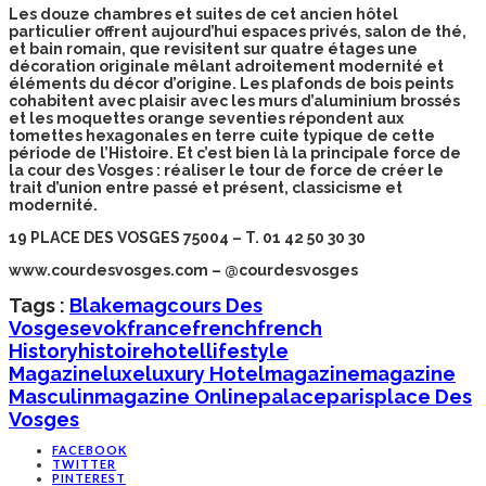
Les douze chambres et suites de cet ancien hôtel
particulier offrent aujourd’hui espaces privés, salon de thé,
et bain romain, que revisitent sur quatre étages une
décoration originale mêlant adroitement modernité et
éléments du décor d’origine. Les plafonds de bois peints
cohabitent avec plaisir avec les murs d’aluminium brossés
et les moquettes orange seventies répondent aux
tomettes hexagonales en terre cuite typique de cette
période de l’Histoire. Et c’est bien là la principale force de
la cour des Vosges : réaliser le tour de force de créer le
trait d’union entre passé et présent, classicisme et
modernité.
19 PLACE DES VOSGES 75004 – T. 01 42 50 30 30
www.courdesvosges.com – @courdesvosges
Tags :
Blakemag
Cours Des
Vosges
Evok
France
French
French
History
Histoire
Hotel
Lifestyle
Magazine
Luxe
Luxury Hotel
Magazine
Magazine
Masculin
Magazine Online
Palace
Paris
Place Des
Vosges
FACEBOOK
TWITTER
PINTEREST