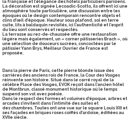
la
française et l’élégance des hôtels particuliers parisiens.
La décoration est signée Lecoadic-Scotto, ils
offrent ici une
atmosphère toute particulière, une discussion entre les
époques où le design contemporain rencontre objets et
clins d’œil d’époque. Hauteur sous plafond, sol en terre
cuite, lits à baldaquin revisités, ici l’authenticité et l’esprit
du lieu sont conservés et respectés.
La terrasse au rez-de-chaussée offre une restauration
légère mais également, un « corner pâtisseries Brach », où
une sélection de douceurs sucrées, concoctées par le
pâtissier Yann Brys, Meilleur Ouvrier de France est
proposée.
Dans la pierre de Paris, cette pierre blonde issue des
carrières des anciens rois de France, la Cour des Vosges
réinvente son histoire. Situé dans le carré royal de la
célèbre Place des
Vosges, EVOK reçoit dans l’ancien hôtel
de Montbrun, classé monument historique où le temps
suspend son vol avec poésie.
Dans le respect des formes et volumes d’époque, arbres et
arcades s’invitent dans l’intimité des suites et
des chambres. Toutes ont une vue sur le square Louis XIII et
ses façades en briques roses coiffés d’ardoise, édifiées au
XVIIe siècle.