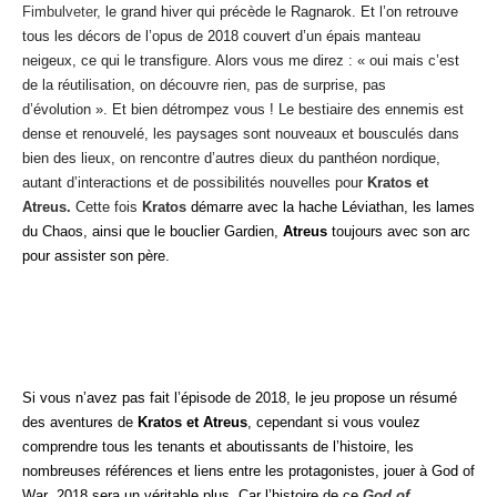
Fimbulveter,
le grand hiver qui précède le Ragnarok. Et l’on retrouve
tous les décors de l’opus de 2018 couvert d’un épais manteau
neigeux, ce qui le transfigure. Alors vous me direz : « oui mais c’est
de la réutilisation, on découvre rien, pas de surprise, pas
d’évolution ». Et bien détrompez vous ! Le bestiaire des ennemis est
dense et renouvelé, les paysages sont nouveaux et bousculés dans
bien des lieux, on rencontre d’autres dieux du panthéon nordique,
autant d’interactions et de possibilités nouvelles pour
Kratos et
Atreus.
Cette fois
Kratos
démarre avec l
a hache Léviathan, les lames
du Chaos, ainsi que le bouclier Gardien,
Atreus
toujours avec son arc
pour assister son père.
Si vous n’avez pas fait l’épisode de 2018, le jeu propose un résumé
des aventures de
Kratos et Atreus
, cependant si vous voulez
comprendre tous les tenants et aboutissants de l’histoire, les
nombreuses références et liens entre les protagonistes, jouer à God of
War 2018 sera un véritable plus. Car l’histoire de ce
God of