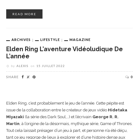
READ MORE
ARCHIVES
LIFESTYLE
MAGAZINE
Elden Ring L’aventure Vidéoludique De
L’année
by
ALEXIS
on
15 JUILLET 2022
SHARE
0
Elden Ring, c’est probablement le jeu de l’année. Cette pépite est
issue de la collaboration entre le créateur de jeux vidéo
Hidetaka
Miyazaki
(la série des Dark Soul,…) et l’écrivain
George R. R.
Martin
, à l’origine de la désormais, mythique série, Game of Thrones.
Tout cela laissait présager d’un jeu à part, et personne n’a été déçu,
tant ce jeu regorge de lieux à explorer et d’une histoire dense aux