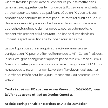
Un titre très bien pensé, avec du contenues pour se mettre dans
l’ambiance et appréhender le monde de la F1, ce qui le rend autant
attrayant pour les joueurs au pad/canapé ou en PC /cockpit. Les
sensations de conduite ne seront pas aussi fortes et subtiles que sur
des simulateurs PC pure souche. L’intérêt du soft est ici dans son
approche plus globale du monde de la course automobile, le
rendant très prenant et lui assurant une bonne durée de vie en
limitant l’aspect répétitions de tour de circuit sans âme.
Le point qui nous aura manqué, aura été une vraie grosse
configuration PC pour profiter réellement de la VR… Car au final, c’est
le seul vrai gros changement apporté par ce titre 2022 face au 2021.
Mais si vous êtes passionné ou si vous n’avez pas goûté à F1 2021, on
ne peut que le recommander. La version Playstation 5 est quant a
elle très optimisée pour les « joueurs manette » ou possesseurs de
volant.
Test réalisé sur PC avec un écran Viewsonic
XG270QC
, pour
la VR nous avons utilisé un Oculus Quest 2.
Article écrit par Adrien Barthou et Alexis Dumétier