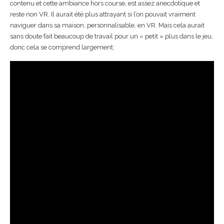
contenu et cette ambiance hors course, est assez anecdotique et
reste non VR. Il aurait été plus attrayant si l’on pouvait vraiment
naviguer dans sa maison, personnalisable, en VR. Mais cela aurait
sans doute fait beaucoup de travail pour un « petit » plus dans le jeu,
donc cela se comprend largement.