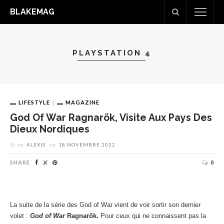
BLAKEMAG
PLAYSTATION 4
LIFESTYLE
MAGAZINE
God Of War Ragnarök, Visite Aux Pays Des
Dieux Nordiques
by
ALEXIS
on
18 NOVEMBRE 2022
SHARE
0
La suite de la série des God of War vient de voir sortir son dernier
volet :
God of War
Ragnarök.
Pour ceux qui ne connaissent pas la