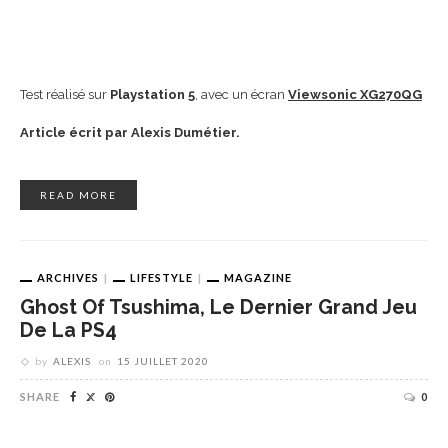
Test réalisé sur
Playstation 5
, avec un écran
Viewsonic XG270QG
Article écrit par Alexis Dumétier.
READ MORE
ARCHIVES
LIFESTYLE
MAGAZINE
Ghost Of Tsushima, Le Dernier Grand Jeu
De La PS4
by
ALEXIS
on
15 JUILLET 2020
SHARE
0