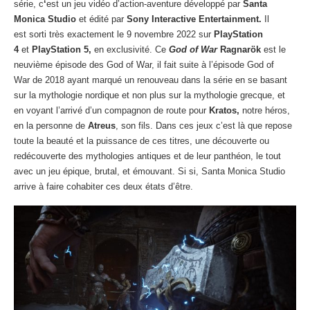
série, c
‘
est un jeu vidéo d’action-aventure développé par
Santa
Monica Studio
et édité par
Sony Interactive Entertainment.
Il
est sorti très exactement le 9 novembre 2022 sur
PlayStation
4
et
PlayStation 5,
en exclusivité. Ce
God of War
Ragnarök
est le
n
euvième épisode des God of War, il fait suite à l’épisode God of
War de 2018 ayant marqué un renouveau dans la série en se basant
sur la mythologie nordique et non plus sur la mythologie grecque, et
en voyant l’arrivé d’un compagnon de route pour
Kratos,
notre héros,
en la personne de
Atreus
, son fils. Dans ces jeux c’est là que repose
toute la beauté et la puissance de ces titres, une découverte ou
redécouverte des mythologies antiques et de leur panthéon, le tout
avec un jeu épique, brutal, et émouvant. Si si, Santa Monica Studio
arrive à faire cohabiter ces deux états d’être.