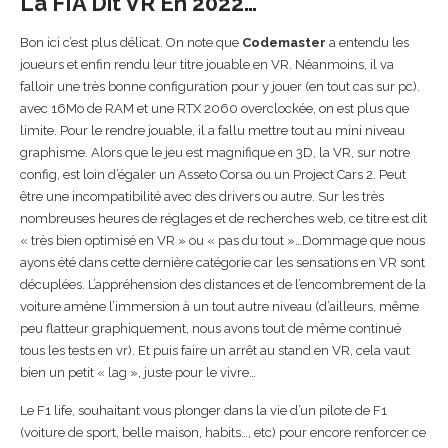
La FIA Dit VR En 2022…
Bon ici c’est plus délicat. On note que
Codemaster
a entendu les
joueurs et enfin rendu leur titre jouable en VR. Néanmoins, il va
falloir une très bonne configuration pour y jouer (en tout cas sur pc).
avec 16Mo de RAM et une RTX 2060 overclockée, on est plus que
limite. Pour le rendre jouable, il a fallu mettre tout au mini niveau
graphisme. Alors que le jeu est magnifique en 3D, la VR, sur notre
config, est loin d’égaler un Asseto Corsa ou un Project Cars 2. Peut
être une incompatibilité avec des drivers ou autre. Sur les très
nombreuses heures de réglages et de recherches web, ce titre est dit
« très bien optimisé en VR » ou « pas du tout »…Dommage que nous
ayons été dans cette dernière catégorie car les sensations en VR sont
décuplées. L’appréhension des distances et de l’encombrement de la
voiture amène l’immersion à un tout autre niveau (d’ailleurs, même
peu flatteur graphiquement, nous avons tout de même continué
tous les tests en vr). Et puis faire un arrêt au stand en VR, cela vaut
bien un petit « lag », juste pour le vivre…
Le F1 life, souhaitant vous plonger dans la vie d’un pilote de F1
(voiture de sport, belle maison, habits…, etc) pour encore renforcer ce