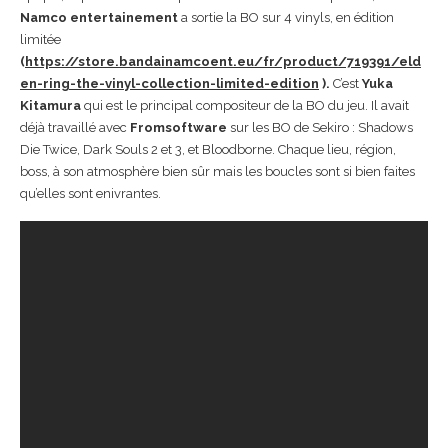
Namco entertainement
a sortie la BO sur 4 vinyls, en édition
limitée
(
https://store.bandainamcoent.eu/fr/product/719391/eld
en-ring-the-vinyl-collection-limited-edition
).
C’est
Yuka
Kitamura
qui est le principal compositeur de la BO du jeu. Il avait
déjà travaillé avec
Fromsoftware
sur les BO de Sekiro : Shadows
Die Twice, Dark Souls 2 et 3, et Bloodborne. Chaque lieu, région,
boss, à son atmosphère bien sûr mais les boucles sont si bien faites
qu’elles sont enivrantes.