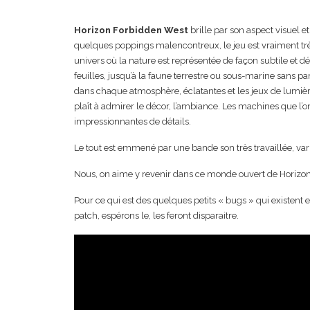
Horizon Forbidden West
brille par son aspect visuel e
quelques poppings malencontreux, le jeu est vraiment tr
univers où la nature est représentée de façon subtile et dét
feuilles, jusqu’à la faune terrestre ou sous-marine sans p
dans chaque atmosphère, éclatantes et les jeux de lumières 
plaît à admirer le décor, l’ambiance. Les machines que l’o
impressionnantes de détails.
Le tout est emmené par une bande son très travaillée, vari
Nous, on aime y revenir dans ce monde ouvert de Horizon
Pour ce qui est des quelques petits « bugs » qui existent e
patch, espérons le, les feront disparaitre.