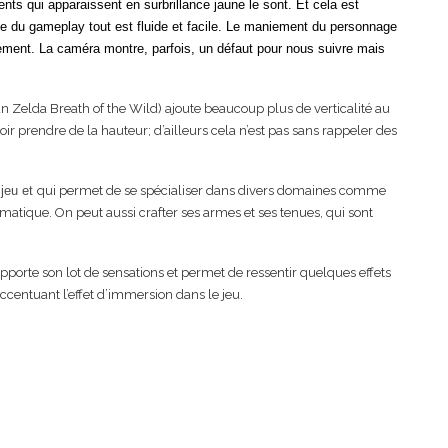
ments qui apparaissent en surbrillance jaune le sont. Et cela est
te du gameplay tout est fluide et facile. Le maniement du personnage
ement. La caméra montre, parfois, un défaut pour nous suivre mais
’un Zelda Breath of the Wild) ajoute beaucoup plus de verticalité au
ir prendre de la hauteur; d’ailleurs cela n’est pas sans rappeler des
 jeu et
qui permet de se spécialiser dans divers domaines comme
formatique. On peut aussi crafter ses armes et ses tenues, qui sont
 apporte son lot de sensations et permet de ressentir quelques effets
ccentuant l’effet d’immersion dans le jeu.