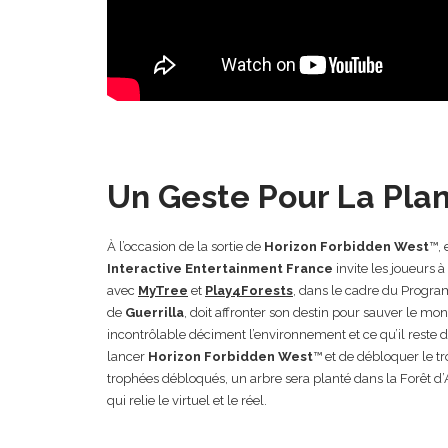
Un Geste Pour La Plan
À l’occasion de la sortie de
Horizon Forbidden West
™, 
Interactive Entertainment France
invite les joueurs 
avec
MyTree
et
Play4Forests
, dans le cadre du Progra
de
Guerrilla
, doit affronter son destin pour sauver le mo
incontrôlable déciment l’environnement et ce qu’il reste de
lancer
Horizon Forbidden West
™ et de débloquer le t
trophées débloqués, un arbre sera planté dans la Forêt d’A
qui relie le virtuel et le réel.