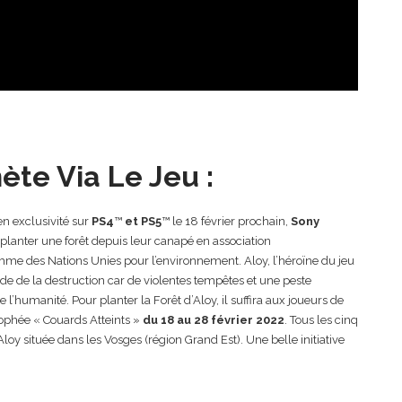
ète Via Le Jeu :
en exclusivité sur
PS4
™
et PS5
™ le 18 février prochain,
Sony
à planter une forêt depuis leur canapé en association
mme des Nations Unies pour l’environnement. Aloy, l’héroïne du jeu
nde de la destruction car de violentes tempêtes et une peste
 l’humanité. Pour planter la Forêt d’Aloy, il suffira aux joueurs de
rophée « Couards Atteints »
du 18 au 28 février 2022
. Tous les cinq
loy située dans les Vosges (région Grand Est). Une belle initiative