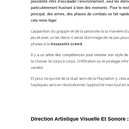
possibilité infini d’escalader l’environnement, seul les élé
particulièrement frustrant à bien des moments. Pour le res
principal, des armes, des phases de combats se fait rapid
cela reste léger.
L’apparition du grappin et de la paravoile (à la manière d
jeu et avec un tel décor il serait dommage de ne pas pouvo
phases à la
Assassin’s creed
….
Il y a un arbre des compétences pour orienter son style de
la chasse, le corps à corps, l’infiltration ou le piratage in
variées.
Et pour ce qui est de la dual sens de la Playsation 5, cela
haptiques sans en révolutionner l’approche mais tout en a
Direction Artistique Visuelle Et Sonore :