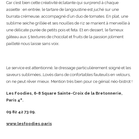
Car c’est bien cette créativité éclatante qui surprend à chaque
assiette : en entrée, le tartare de langoustine est juché sur une
burrata crémeuse, accompagné d’un duo de tomates. En plat, une
sublime seiche grillée et ses nouilles de riz se marient à merveille à
une délicate purée de petits pois et feta. Et en dessert, le fameux
gâteau aux 5 textures de chocolat et fruits de la passion joliment
pailleté nous laisse sans voix.
Le service est attentionné, le dressage particulièrement soigné et les
saveurs sublimées…Lovés dans de confortables fauteuils en velours,
on ne peut rêver mieux. Mention très bien pour ce génial néo-bistrot !
Les Foodies, 6-8 Square Sainte-Croix de la Bretonnerie,
e
Paris 4
.
09 82 42 73 09.
www.lesfoodies.paris