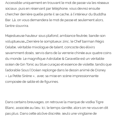
Accessible uniquement en trouvant le mot de passe via les réseaux
sociaux, puis en réservant par téléphone, vous devrez ensuite
chercher derrière quelle porte il se cache, à l’intérieur du Buddha
Bar. Là, on vous demandera le mot de passe et seulement alors,
l’antre s’ouvrira.
Majestueuse hauteur sous plafond, ambiance feutrée, bande-son
voluptueuse
…
Derrière le somptueux zinc, le Chef barman Régis
Celabe, véritable mixologue de talent, concocte des élixirs
savamment dosés, servis dans de la verrerie chinée aux quatre coins
du monde. Le magnifique Astrolabe & Caravelle est un véritable
océan de Gin Tonic au blue curaçao et essence de violette, tandis que
l’adorable Sous l’Océan replonge dans le dessin animé de Disney
« La Petite Sirène », avec sa mise en scène impressionnante
composée de sable et de figurines.
Dans certains breuvages, on retrouve la marque de vodka Tigre
Blanc, associée au lieu. Ici, le temps s’arrête, alors on ne vous en dit
pas plus. Dans cette alcôve discrète, seuls une vingtaine de