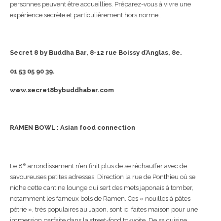
personnes peuvent être accueillies. Préparez-vous à vivre une
expérience secrète et particulièrement hors norme…
Secret 8 by Buddha Bar, 8-12 rue Boissy d’Anglas, 8e.
01 53 05 90 39.
www.secret8bybuddhabar.com
RAMEN BOWL : Asian food connection
e
Le 8
arrondissement n’en finit plus de se réchauffer avec de
savoureuses petites adresses. Direction la rue de Ponthieu où se
niche cette cantine lounge qui sert des mets japonais à tomber,
notamment les fameux bols de Ramen. Ces « nouilles à pâtes
pétrie », très populaires au Japon, sont ici faites maison pour une
immersion parfaite dans la street-food tokyoïte. De sa cuisine