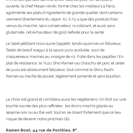
ouverte, le chef Masari Hiroki, formé chez les meilleurs à Paris,
agrémente ses plats d’ingrédients de grande qualité, dont certains
viennent directement du Japon. Ici, il n’y a que des produits frais
venus du marché, sans conservateur, ni colorant, et aussi sans
glutamate, cet exhausteur de goût néfaste pour la santé.
Le Saké pétillant nous ouvre l’appétit, tandis qu’arrive un fabuleux
Tataki de bœuf wagyu à la sauce yuzu acidulée, suivi de
maquereaux marinés au vinaigre de riz. Folie dans les papilles ! En
plat de résistance, le Yuzu Shio Ramen au chaschu de porc et zeste
de yuzu est absolument fabuleux, tout comme le Shiru Rashi
Ramen au haché de poulet, légèrement pimenté et sans bouillon.
Le choix est grand et comblera aussi les végétariens. On finit sur une
touche sucrée des plus raffinées : les divins mochis glacés au
sésame noir ou au thé vert, tout en se disant fortement que ce lieu
risque de devenir notre prochain QG.
e
Ramen Bowl, 44 rue de Ponthieu, 8
.