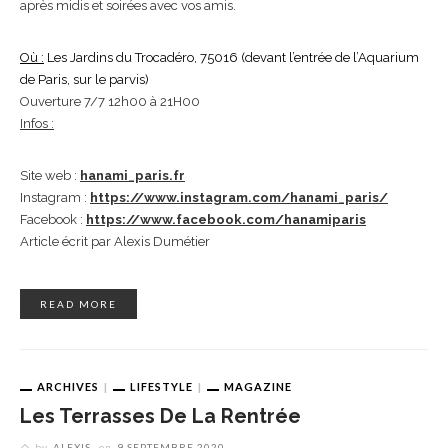
après midis et soirées avec vos amis.
Où :
Les Jardins du Trocadéro, 75016 (devant l’entrée de l’Aquarium
de Paris, sur le parvis)
Ouverture 7/7 12h00 à 21H00
Infos :
Site web :
hanami_paris.fr
Instagram :
https://www.instagram.com/
hanami_paris/
Facebook :
https://www.facebook.com/
hanamiparis
Article écrit par Alexis Dumétier
READ MORE
ARCHIVES
LIFESTYLE
MAGAZINE
Les Terrasses De La Rentrée
by
ALEXIS
on
9 SEPTEMBRE 2020