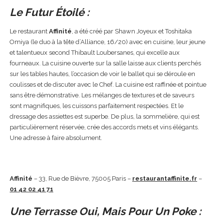
Le Futur Étoilé :
Le restaurant
Affinité
, a été créé par Shawn Joyeux et Toshitaka
Omiya (le duo à la tête d’Alliance, 16/20) avec en cuisine, leur jeune
et talentueux second Thibault Loubersanes, qui excelle aux
fourneaux. La cuisine ouverte sur la salle laisse aux clients perchés
sur les tables hautes, l’occasion de voir le ballet qui se déroule en
coulisses et de discuter avec le Chef. La cuisine est raffinée et pointue
sans être démonstrative. Les mélanges de textures et de saveurs
sont magnifiques, les cuissons parfaitement respectées. Et le
dressage des assiettes est superbe. De plus, la sommelière, qui est
particulièrement réservée, crée des accords mets et vins élégants.
Une adresse à faire absolument.
Affinité
– 33, Rue de Bièvre, 75005 Paris –
restaurantaffinite.fr
–
01 42 02 41 71
Une Terrasse Oui, Mais Pour Un Poke :