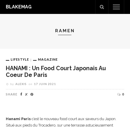
BLAKEMAG
RAMEN
LIFESTYLE
MAGAZINE
HANAMI : Un Food Court Japonais Au
Coeur De Paris
by
ALEXIS
on
17 JUIN 2021
SHARE
0
Hanami Paris
c’est le nouveau food court aux saveurs du Japon.
Situé aux pieds du Trocadero, sur une terrasse astucieusement