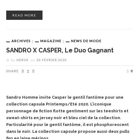
READ MORE
ARCHIVES
MAGAZINE
NEWS DE MODE
SANDRO X CASPER, Le Duo Gagnant
by
HERVE
on
20 FÉVRIER 2020
SHARE
0
Sandro Homme invite Casper le gentil fantôme pour une
collection capsule Printemps/Eté 2020. L’iconique
personnage de fiction flotte gentiment sur les teeshirts et
sweat-shirts en jersey noir et bleu ciel de la collection.
Particularité pour le gentil fantôme, il est phosphorescent
dans le noir. La collection capsule propose aussi deux pulls
fins en laine mérinos.