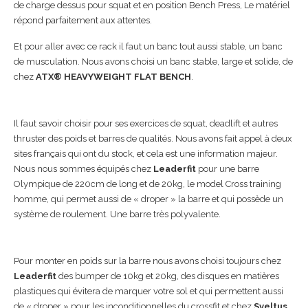
de charge dessus pour squat et en position Bench Press, Le matériel
répond parfaitement aux attentes.
Et pour aller avec ce rack il faut un banc tout aussi stable, un banc
de musculation. Nous avons choisi un banc stable, large et solide, de
chez
ATX® HEAVYWEIGHT FLAT BENCH
.
Il faut savoir choisir pour ses exercices de squat, deadlift et autres
thruster des poids et barres de qualités. Nous avons fait appel à deux
sites français qui ont du stock, et cela est une information majeur.
Nous nous sommes équipés chez
Leaderfit
pour une barre
Olympique de 220cm de long et de 20kg, le model Cross training
homme, qui permet aussi de « droper » la barre et qui possède un
système de roulement. Une barre très polyvalente.
Pour monter en poids sur la barre nous avons choisi toujours chez
Leaderfit
des bumper de 10kg et 20kg, des disques en matières
plastiques qui évitera de marquer votre sol et qui permettent aussi
de « droper » pour les inconditionnelles du crossfit et chez
Sveltus