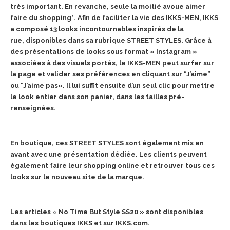
très important. En revanche, seule la moitié avoue aimer
faire du shopping*. Afin de faciliter la vie des IKKS-MEN, IKKS
a composé 13 looks incontournables inspirés de la
rue,
disponibles dans sa rubrique STREET STYLES. Grâce à
des présentations de looks sous format
« Instagram »
associées à des visuels portés, le IKKS-MEN peut surfer sur
la page et valider ses
préférences en cliquant sur “J’aime”
ou “J’aime pas». Il lui suffit ensuite d’un seul clic pour mettre
le
look entier dans son panier, dans les tailles pré-
renseignées.
En boutique, ces STREET STYLES sont
également mis en
avant avec une présentation dédiée. Les clients peuvent
également faire leur shopping online et retrouver tous ces
looks sur le nouveau site de la marque.
Les articles « No Time But Style SS20 » sont disponibles
dans les boutiques IKKS et sur IKKS.com.