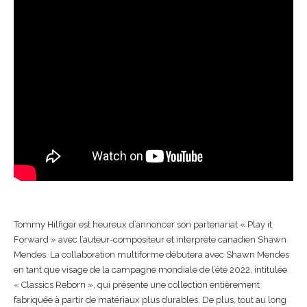
Tommy Hilfiger est heureux d’annoncer son partenariat « Play it
Forward » avec l’auteur-compositeur et interprète canadien Shawn
Mendes. La collaboration multiforme débutera avec Shawn Mendes
en tant que visage de la campagne mondiale de l’été 2022, intitulée
« Classics Reborn », qui présente une collection entièrement
fabriquée à partir de matériaux plus durables. De plus, tout au long