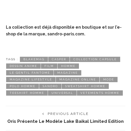
La collection est déjà disponible en boutique et sur l’e-
shop de la marque, sandro-paris.com.
TAGS :
BLAKEMAG
CASPER
COLLECTION CAPSULE
DESSIN ANIME
FILM
HOMME
LE GENTIL FANTOME
MAGAZINE
MAGAZINE LIFESTYLE
MAGAZINE ONLINE
MODE
POLO HOMME
SANDRO
SWEATSHIRT HOMME
TEESHIRT HOMME
UNIVERSAL
VETEMENTS HOMME
PREVIOUS ARTICLE
Oris Présente Le Modèle Lake Baikal Limited Edition