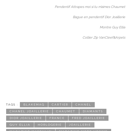
Pendentif Attrapes moi si tu m’aimes Chaumet
Bague en pendentif Dior Joaillerie
Montre Guy Ellia
Collier Zip VanCleef&Arpels
TAGS :
BLAKEMAG
CARTIER
CHANEL
CHANEL JOAILLERIE
CHAUMET
DIAMANTS
DIOR JOAILLERIE
FRANCE
FRED JOAILLERIE
GUY ELLIA
HORLOGERIE
JOAILLERIE