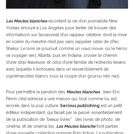
Les Meutes blanches
racontent la vie d’un journaliste New
Yorkais envoyé à Los Angeles pour tenter de trouver des
informations sur l’assassinat d’un rappeur célèbre, dont la mise
en scène du meurtre n’est pas sans rappeler celle de 2Pac
Shakur. Le livre se poursuit comme un
road movie
, où le héros
va voyager vers Atlanta, puis en Indiana, croiser le chemin
d’une strip-teaseuse, et celui d’une famille de rednecks texans
avec laquelle il échouera dans un rassemblement de
suprémacistes blancs sous la coupe d’un gourou néo nazi.
Pour permettre la parution des
Meutes blanches
, Jean-Eric
Perrin c’est adressé à une maison qui, tout comme lui, est
encrée dans la pop culture.
Serious publishing
est un petit
éditeur indépendant, qui faisait par le passé, essentiellement
de la publication de “beaux livres” : des livres de photo, de
cinéma, et de cinéma bis.
Les Meutes blanche
font parties
d’une nouvelle collection nommé Pulp fiction. La publication