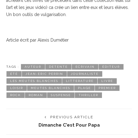
achetent ces livres (le précédent dans cette collection était sur
l’art et les jeux vidéo) ca crée un lien entre eux et leurs élèves.
Un bon outils de vulgarisation.
Article écrit par Alexis Dumétier
TAGS :
AUTEUR
DETENTE
ECRIVAIN
ÉDITEUR
ÉTÉ
JEAN-ERIC PERRIN
JOURNALISTE
LES MEUTES BLANCHES
LITTERATURE
LIVRE
LOISIR
MEUTES BLANCHES
PLAGE
PREMIER
ROCK
ROMAN
SUSPENSE
THRILLER
PREVIOUS ARTICLE
Dimanche C’est Pour Papa