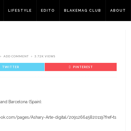
LIFESTYLE
EDITO
BLAKEMAG CLUB
ABOUT
ADD COMMENT
3.72K VIEWS
TWITTER
PINTEREST
 and Barcelona (Spain).
ook.com/pages/Ashary-Arte-digital/209126645820119?fref=ts