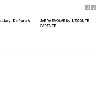
utary : De Paris À
JABRA EVOLVE 85 : L’ECOUTE
Bon
PARFAITE