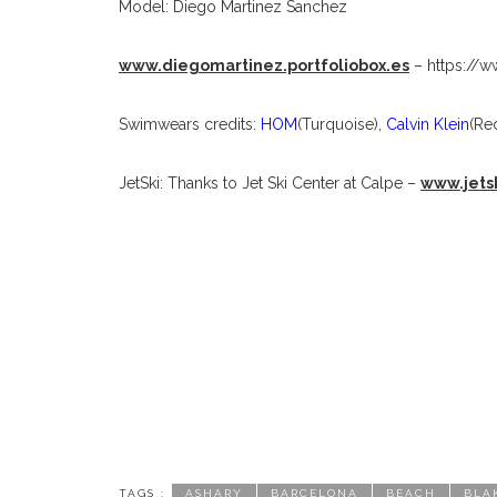
Model: Diego Martinez Sanchez
www.diegomartinez.portfoliobox.es
– https://
Swimwears credits:
HOM
(Turquoise),
Calvin Klein
(Re
JetSki: Thanks to Jet Ski Center at Calpe –
www.jets
TAGS :
ASHARY
BARCELONA
BEACH
BLA