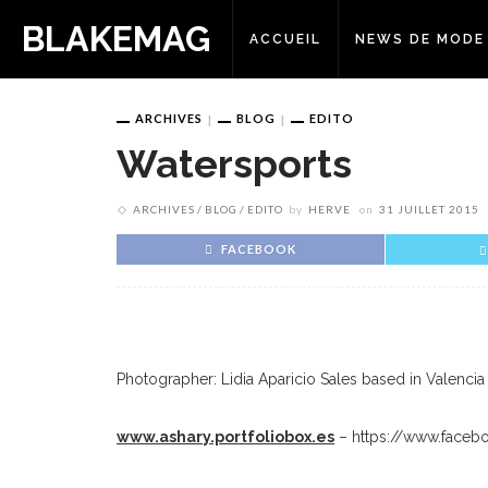
BLAKEMAG
ACCUEIL
NEWS DE MODE
ARCHIVES
BLOG
EDITO
Watersports
ARCHIVES
BLOG
EDITO
by
HERVE
on
31 JUILLET 2015
FACEBOOK
Photographer: Lidia Aparicio Sales based in Valencia
www.ashary.portfoliobox.es
– https://www.faceb