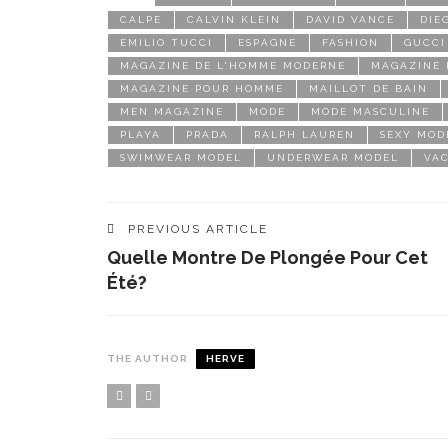
CALPE
CALVIN KLEIN
DAVID VANCE
DIE
EMILIO TUCCI
ESPAGNE
FASHION
GUCCI
MAGAZINE DE L'HOMME MODERNE
MAGAZINE
MAGAZINE POUR HOMME
MAILLOT DE BAIN
MEN MAGAZINE
MODE
MODE MASCULINE
PLAYA
PRADA
RALPH LAUREN
SEXY MOD
SWIMWEAR MODEL
UNDERWEAR MODEL
VA
PREVIOUS ARTICLE
Quelle Montre De Plongée Pour Cet
Été?
THE AUTHOR
HERVE