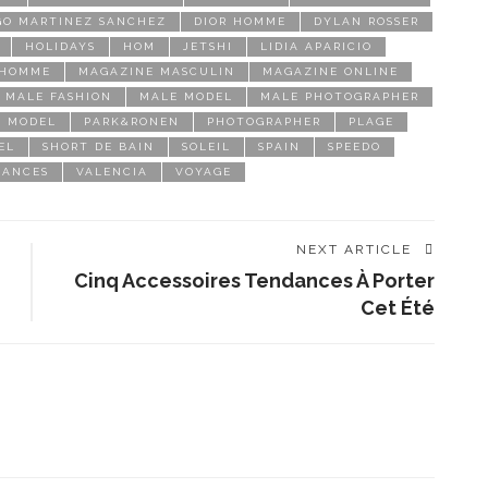
GO MARTINEZ SANCHEZ
DIOR HOMME
DYLAN ROSSER
HOLIDAYS
HOM
JETSHI
LIDIA APARICIO
 HOMME
MAGAZINE MASCULIN
MAGAZINE ONLINE
MALE FASHION
MALE MODEL
MALE PHOTOGRAPHER
MODEL
PARK&RONEN
PHOTOGRAPHER
PLAGE
EL
SHORT DE BAIN
SOLEIL
SPAIN
SPEEDO
CANCES
VALENCIA
VOYAGE
NEXT ARTICLE
Cinq Accessoires Tendances À Porter
Cet Été