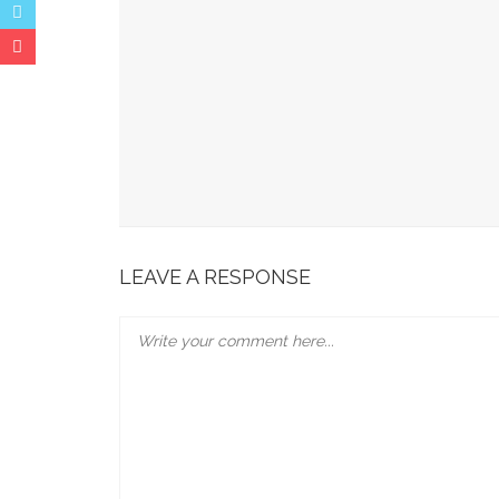
Spots Foodies : Un Été À Paris
La Maison Boutary : De Paris À Tokyo
JABRA EVOLVE 85 : L’ECOUTE PARFAITE
Bonobo : Des Jeans Engagés
Pour Une Belle Tablée De Noël
LEAVE A RESPONSE