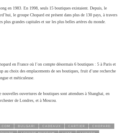
ng en 1983. En 1998, seuls 15 boutiques existaient. Depuis, le
rd’hui, le groupe Chopard est présent dans plus de 130 pays, à travers
s plus grandes capitales et sur les plus belles artères du monde.
Chopard en France où l’on compte désormais 6 boutiques : 5 à Paris et
p au choix des emplacements de ses boutiques, fruit d’une recherche
ongue et méticuleuse.
e nouvelles ouvertures de boutiques sont attendues à Shanghai, en
rchester de Londres, et à Moscou.
.COM
BULGARI
CADEAUX
CARTIER
CHOPARD
LOUVRE
LOUVRE MUSEUM
LUXE
LUXURY