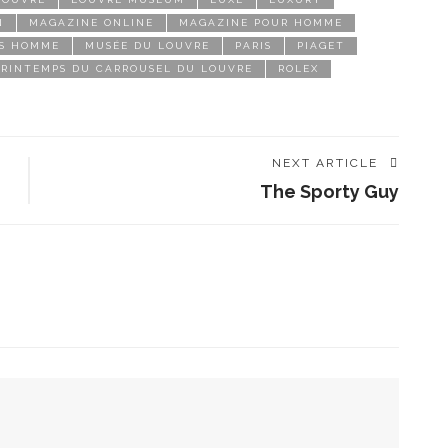
N
MAGAZINE ONLINE
MAGAZINE POUR HOMME
S HOMME
MUSÉE DU LOUVRE
PARIS
PIAGET
PRINTEMPS DU CARROUSEL DU LOUVRE
ROLEX
NEXT ARTICLE
The Sporty Guy