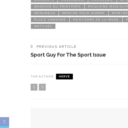
MAGASIN DU PRINTEMPS
MAGAZINE MASCULI
MENSWEAR
MONTRE POUR HOMME
MONTRE
PLACE VENDOME
PRINTEMPS DE LA MODE
WATCHES
PREVIOUS ARTICLE
Sport Guy For The Sport Issue
THE AUTHOR
HERVE
YOU MIGHT ALSO LIKE