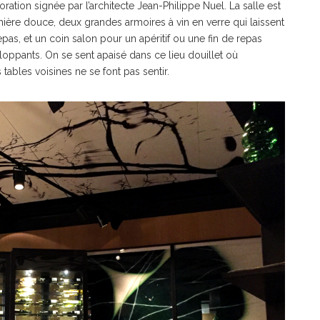
oration signée par l’architecte Jean-Philippe Nuel. La salle est
ière douce, deux grandes armoires à vin en verre qui laissent
epas, et un coin salon pour un apéritif ou une fin de repas
loppants. On se sent apaisé dans ce lieu douillet où
tables voisines ne se font pas sentir.