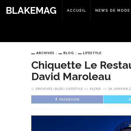
BLAKEMAG
ACCUEIL
NEWS DE MODE
ARCHIVES
BLOG
LIFESTYLE
Chiquette Le Resta
David Maroleau
ARCHIVES
BLOG
LIFESTYLE
by
ALEXIS
on
26 JANVIER 
FACEBOOK