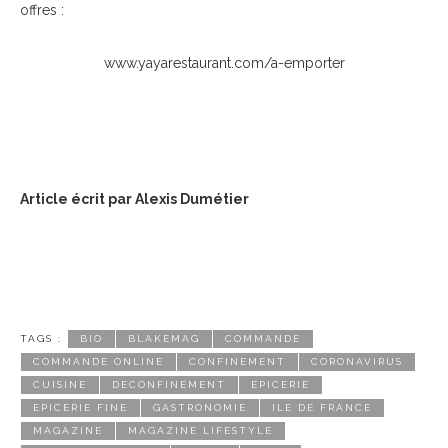
offres :
www.yayarestaurant.com/a-emporter
Article écrit par Alexis Dumétier
TAGS :
BIO
BLAKEMAG
COMMANDE
COMMANDE ONLINE
CONFINEMENT
CORONAVIRUS
CUISINE
DECONFINEMENT
EPICERIE
EPICERIE FINE
GASTRONOMIE
ILE DE FRANCE
MAGAZINE
MAGAZINE LIFESTYLE